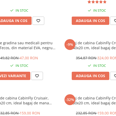
IN STOC
IN STOC
ADAUGA IN COS
ADAUGA IN COS
de gradina sau medicali pentru
Bagaj de cabina CabinFly Cr
-9%
 Tecos, din material EVA, negru,
55x40x20 cm, ideal bagaj d
40, cu gauri pentru circulatia
pentru Ryanair sau Wizzair, cap
i, foarte usori, 26 centimetri
litri, ABS, verde
49,82 RON
47,00 RON
354,87 RON
324,00 RO
IN STOC
IN STOC
VEZI VARIANTE
ADAUGA IN COS
de cabina CabinFly Cruisair,
Bagaj de cabina CabinFly Cr
-32%
x20 cm, ideal bagaj de mana
40x30x20 cm, ideal bagaj d
zzair sau Ryanair, capacitate 24
pentru Wizzair sau Ryanair, cap
litri, ABS, negru
litri, ABS, verde
232,85 RON
159,00 RON
232,85 RON
159,00 RO