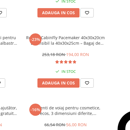
IN STOC
ADAUGA IN COS
i pentru
Rucsac CabinFly Pacemaker 40x30x20cm
-23%
 albastru,
Extensibil la 40x30x25cm – Bagaj de
rculatia
Cabină Gratuit Wizz Air sau Ryanair, 24–
ntimetri
30L, Negru
253,18 RON
194,00 RON
IN STOC
ADAUGA IN COS
 ajutător,
Set genti de voiaj pentru cosmetice,
-16%
gratuit
Tecos, 3 dimensiuni diferite,
isky,
impermeabile, negru
bastru
N
66,54 RON
56,00 RON