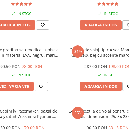
IN STOC
IN STOC
ADAUGA IN COS
ADAUGA IN COS
e gradina sau medicali unisex,
Geanta de voiaj tip rucsac M
-31%
in material EVA, negru, marime
Cracos®, bej cu accente mar
auri pentru circulatia aerului,
special conceput si adaptat
arte usori, 22 centimetri
mamici si bebelusi, material re
90,50 RON
78,00 RON
287,00 RON
198,00 RO
apa, buzunare termice, 40x3
IN STOC
IN STOC
VEZI VARIANTE
ADAUGA IN COS
CabinFly Pacemaker, bagaj de
Geanta textila de voiaj pentru 
-25%
a gratuit Wizzair si Ryanair,
Tecos, dimensiuni 25, 5x 23
0x30x20cm, 24l, Albastru
fermoar dublu, multiple compa
negru
239,00 RON
179,00 RON
90,50 RON
68,13 RON