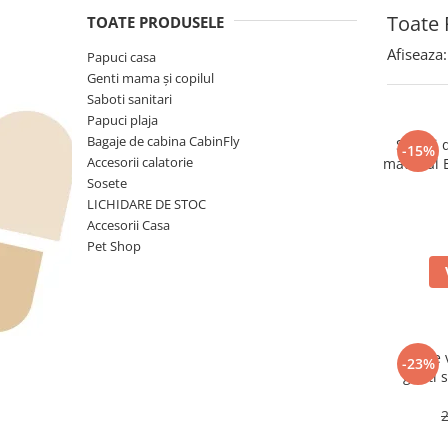
Toate 
TOATE PRODUSELE
Afiseaza:
Papuci casa
Genti mama și copilul
Saboti sanitari
Papuci plaja
Bagaje de cabina CabinFly
Saboti 
-15%
Accesorii calatorie
material 
cu gauri 
Sosete
LICHIDARE DE STOC
Accesorii Casa
Pet Shop
Set de
-23%
genti 
pentru
rezisten
pr