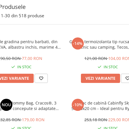
Produsele
1-
30
din
518
produse
de gradina pentru barbati, din
Geanta termoizolanta tip rucs
-14%
EVA, albastru inchis, marime 40,
picnic sau camping, Tecos,
pentru circulatia aerului, foarte
impermeabil, gri, dimensiuni 42
usori, 26 centimetri
centimetri
90,50 RON
77,00 RON
121,00 RON
104,00 RO
IN STOC
IN STOC
VEZI VARIANTE
VEZI VARIANTE
 voiaj Mommy Bag, Cracos®, 3
Rucsac de cabină Cabinfly Sk
NOU
-10%
special concepute si adaptate
55x40x20 cm - Ideal pentru Ry
 mamici si bebelusi, material
Wizzair , bagaj de mana grat
t la apa, buzunare termice si cu
sau DanAir,- 44L, Negr
232,85 RON
179,00 RON
253,18 RON
229,00 RO
otectie, multifunctionala
IN STOC
IN STOC