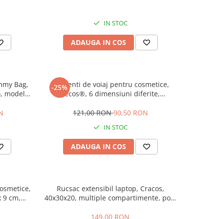
42x30x18 cm, turcoaz
IN STOC
ADAUGA IN COS
ommy Bag,
Set genti de voiaj pentru cosmetice,
-25%
o, model
Tecos®, 6 dimensiuni diferite,
 pentru
impermeabile, roz
zistent la
N
121,00 RON
90,50 RON
8x18 cm
IN STOC
ADAUGA IN COS
cosmetice,
Rucsac extensibil laptop, Cracos,
x 9 cm,
40x30x20, multiple compartimente, port
rtimente,
USB, maner lateral
149,00 RON