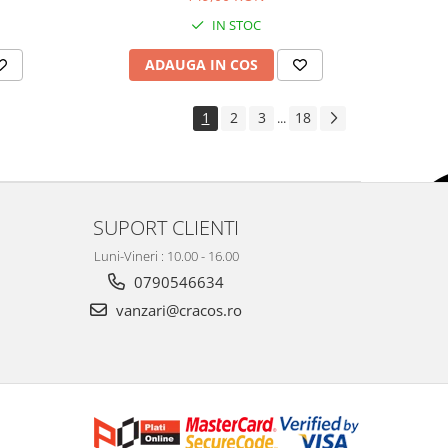
IN STOC
ADAUGA IN COS
1
2
3
18
...
SUPORT CLIENTI
Luni-Vineri : 10.00 - 16.00
0790546634
vanzari@cracos.ro