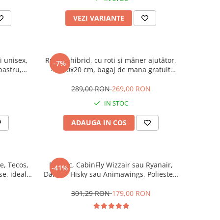
VEZI VARIANTE
i unisex,
Rucsac hibrid, cu roti și mâner ajutător,
-7%
bastru,
40x30x20 cm, bagaj de mana gratuit
rculatia
pentru Ryanair, Wizzair, Hisky,
timetri
Animawings sau DanAir, verde
289,00 RON
269,00 RON
IN STOC
ADAUGA IN COS
e, Tecos,
Rucsac, CabinFly Wizzair sau Ryanair,
-41%
se, ideale
DanAir, Hisky sau Animawings, Poliester,
ii
40x30x20cm, 24l, Negru, ideal bagaj de
mana gratuit
301,29 RON
179,00 RON