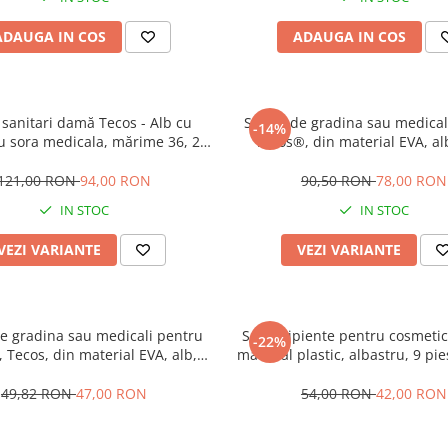
ADAUGA IN COS
ADAUGA IN COS
 sanitari damă Tecos - Alb cu
Saboti de gradina sau medical
-14%
 sora medicala, mărime 36, 23
Tecos®, din material EVA, al
centimetri
marime 44, cu gauri pentru ci
aerului, foarte usori, 27 cen
121,00 RON
94,00 RON
90,50 RON
78,00 RON
IN STOC
IN STOC
VEZI VARIANTE
VEZI VARIANTE
de gradina sau medicali pentru
Set recipiente pentru cosmetic
-22%
, Tecos, din material EVA, alb,
material plastic, albastru, 9 pie
40, cu gauri pentru circulatia
pentru trusa de calator
i, foarte usori, 26 centimetri
49,82 RON
47,00 RON
54,00 RON
42,00 RON