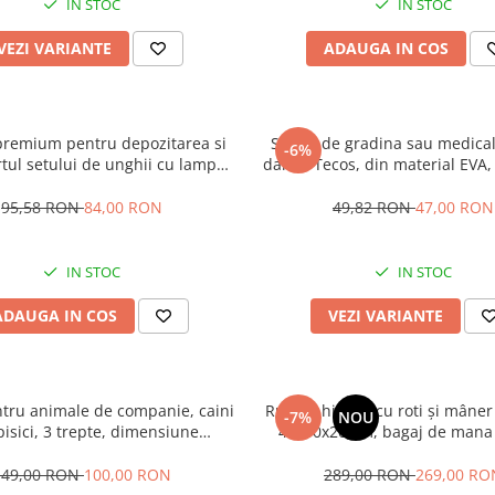
IN STOC
IN STOC
VEZI VARIANTE
ADAUGA IN COS
premium pentru depozitarea si
Saboti de gradina sau medical
-6%
tul setului de unghii cu lampa
dama, Tecos, din material EVA,
i accesorii, Tecos®, verde,
marime 36, cu gauri pentru ci
mensiuni 24x23x15 cm, 2
aerului, foarte usori, 22.5 ce
95,58 RON
84,00 RON
49,82 RON
47,00 RON
ente, ideala pentru nail artist
IN STOC
IN STOC
ADAUGA IN COS
VEZI VARIANTE
tru animale de companie, caini
Rucsac hibrid, cu roti și mâner
-7%
NOU
pisici, 3 trepte, dimensiune
40x30x20 cm, bagaj de mana 
5 centimetri, gri, cadru plastic
pentru Ryanair, Wizzair, H
rezistent
Animawings sau DanAir, al
149,00 RON
100,00 RON
289,00 RON
269,00 RO