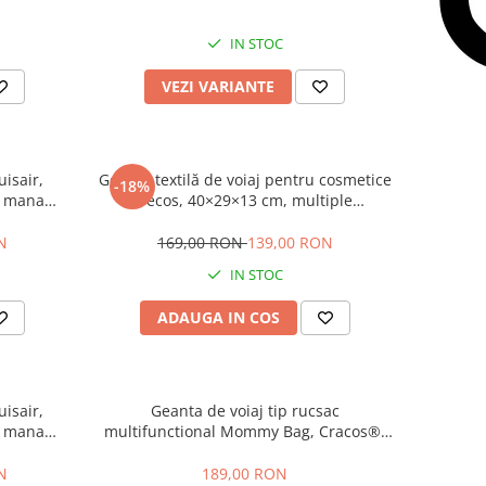
IN STOC
VEZI VARIANTE
uisair,
Geantă textilă de voiaj pentru cosmetice
-18%
e mana
Tecos, 40×29×13 cm, multiple
acitate 40
compartimente, fermoar dublu, negru –
organizator cosmetice călătorii
N
169,00 RON
139,00 RON
IN STOC
ADAUGA IN COS
uisair,
Geanta de voiaj tip rucsac
e mana
multifunctional Mommy Bag, Cracos®,
acitate 24
pentru mamici si bebelusi, material
rezistent la apa, pat cu saltea de infasat,
N
189,00 RON