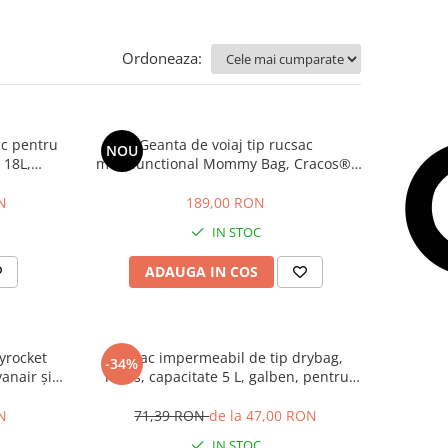
Ordoneaza:
ac pentru
Geanta de voiaj tip rucsac
NOU
 18L,
multifunctional Mommy Bag, Cracos®,
 x 29 x 19
pentru mamici si bebelusi, material
rezistent la apa, pat cu saltea de infasat,
N
189,00 RON
42x30x18 cm, roz
IN STOC
ADAUGA IN COS
yrocket
Rucsac impermeabil de tip drybag,
-34%
anair și
Tecos, capacitate 5 L, galben, pentru
uit TAROM
activități de exterior
u
N
71,39 RON
de la 47,00 RON
IN STOC