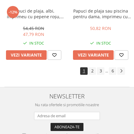
Papuci de plaja, albi,
Papuci de plaja sau piscina
-12%
imprimeu cu pepene roșu,
pentru dama, imprimeu cu
mărime 36, 23.5 centimetri
avocado, galben, mărimea 36,
23 centimetri
54,45 RON
50,82 RON
47,79 RON
IN STOC
IN STOC
VEZI VARIANTE
VEZI VARIANTE
1
2
3
6
...
NEWSLETTER
Nu rata ofertele si promotiile noastre