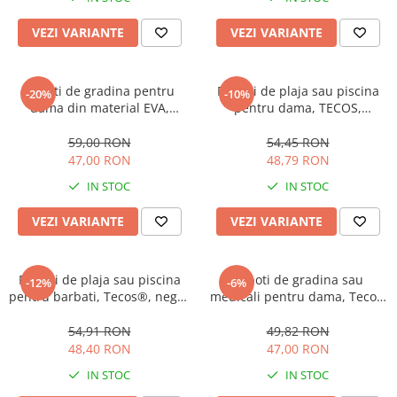
VEZI VARIANTE
VEZI VARIANTE
Saboti de gradina pentru
Papuci de plaja sau piscina
-20%
-10%
dama din material EVA,
pentru dama, TECOS,
Tecos®, mov, marime 40, cu
imprimeu piersica, galben,
gauri pentru circulatia
mărime 38-39, 24.5 centimetri
59,00 RON
54,45 RON
aerului, foarte usori, 26
47,00 RON
48,79 RON
centimetri
IN STOC
IN STOC
VEZI VARIANTE
VEZI VARIANTE
Papuci de plaja sau piscina
Saboti de gradina sau
-12%
-6%
pentru barbati, Tecos®, negri,
medicali pentru dama, Tecos,
marimea 40-41, 25.5
din material EVA, negru,
centimetri, foarte usori si
marime 41, cu gauri pentru
54,91 RON
49,82 RON
confortabili
circulatia aerului, foarte usori,
48,40 RON
47,00 RON
25 centimetri
IN STOC
IN STOC