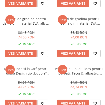
VEZI VARIANTE
VEZI VARIANTE
Saboti de gradina pentru
Saboti de gradina pentru
-14%
-14%
dama din material EVA, alb cu
dama din material EVA,
roz, marime 36, cu gauri
negru/roz, marime 36, cu
pentru circulatia aerului,
gauri pentru circulatia
86,43 RON
86,43 RON
foarte usori, 23.5 centimetri
aerului, foarte usori, 24
74,00 RON
74,00 RON
centimetri
IN STOC
IN STOC
VEZI VARIANTE
VEZI VARIANTE
Papuci inchisi la varf pentru
Papuci tip Cloud Slides pentru
-19%
-19%
dama Design tip „bubble”
barbati, Tecos®, albastru,
pentru confort și masaj,
marime 44-45, 28 centimetri,
mărime 36, mov, 23
ultra confortabili,
54,91 RON
54,91 RON
centimetri
antiderapanti, ideali pentru
44,74 RON
44,74 RON
interior si exterior
IN STOC
IN STOC
VEZI VARIANTE
VEZI VARIANTE