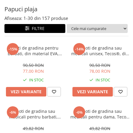
Papuci plaja
Afiseaza:
1-
30
din
157
produse
FILTRE
Saboti de gradina pentru
Saboti de gradina sau
-15%
-14%
barbati, din material EVA,
medicali unisex, Tecos®, din
albastru inchis, marime 40, cu
material EVA, albastru,
gauri pentru circulatia
marime 44, cu gauri pentru
90,50 RON
90,50 RON
aerului, foarte usori, 26
circulatia aerului, foarte usori,
77,00 RON
78,00 RON
centimetri
27 centimetri
IN STOC
IN STOC
VEZI VARIANTE
VEZI VARIANTE
Saboti de gradina sau
Saboti de gradina sau
-6%
-6%
medicali pentru barbati,
medicali pentru dama, Tecos,
Tecos, din material EVA, alb,
din material EVA, albastru,
marime 40, cu gauri pentru
marime 36, cu gauri pentru
49,82 RON
49,82 RON