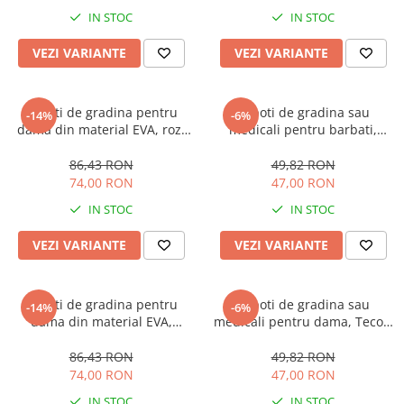
IN STOC
IN STOC
VEZI VARIANTE
VEZI VARIANTE
Saboti de gradina pentru
Saboti de gradina sau
-14%
-6%
dama din material EVA, roz-
medicali pentru barbati,
gri, marime 36, cu gauri
Tecos, din material EVA,
pentru circulatia aerului,
albastru, marime 40, cu gauri
86,43 RON
49,82 RON
foarte usori, 24 centimetri
pentru circulatia aerului,
74,00 RON
47,00 RON
foarte usori, 26 centimetri
IN STOC
IN STOC
VEZI VARIANTE
VEZI VARIANTE
Saboti de gradina pentru
Saboti de gradina sau
-14%
-6%
dama din material EVA,
medicali pentru dama, Tecos,
turcoaz, marime 36, cu gauri
din material EVA, alb, marime
pentru circulatia aerului,
36, cu gauri pentru circulatia
86,43 RON
49,82 RON
foarte usori, 23.5 centimetri
aerului, foarte usori, 22.5
74,00 RON
47,00 RON
centimetri
IN STOC
IN STOC