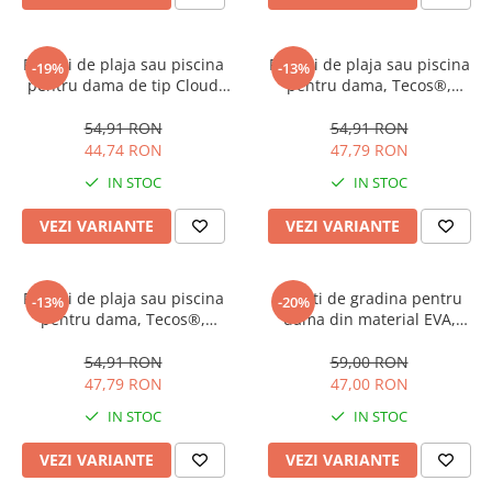
Papuci de plaja sau piscina
Papuci de plaja sau piscina
-19%
-13%
pentru dama de tip Cloud
pentru dama, Tecos®,
Slides, Tecos®, marime 38-39,
marime 41, verde, 25.5
ultra usori, alb, 24.5
centimetri, model cu dungi,
54,91 RON
54,91 RON
centimetri
design modern, pentru casa,
44,74 RON
47,79 RON
plaja sau piscina
IN STOC
IN STOC
VEZI VARIANTE
VEZI VARIANTE
Papuci de plaja sau piscina
Saboti de gradina pentru
-13%
-20%
pentru dama, Tecos®,
dama din material EVA,
marime 36, mov, 23
Tecos®, roz, marime 36, cu
centimetri, model cu dungi,
gauri pentru circulatia
54,91 RON
59,00 RON
design modern, pentru casa,
aerului, foarte usori, 22.5
47,79 RON
47,00 RON
plaja sau piscina
centimetri
IN STOC
IN STOC
VEZI VARIANTE
VEZI VARIANTE