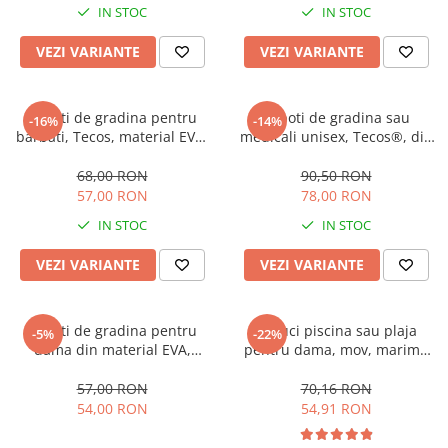
IN STOC
IN STOC
VEZI VARIANTE
VEZI VARIANTE
Saboti de gradina pentru
Saboti de gradina sau
-16%
-14%
barbati, Tecos, material EVA,
medicali unisex, Tecos®, din
negru, marime 43, cu gauri
material EVA, gri, marime 36,
pentru circulatia aerului,
cu gauri pentru circulatia
68,00 RON
90,50 RON
foarte usori, 27 centimetri
aerului, foarte usori, 22
57,00 RON
78,00 RON
centimetri
IN STOC
IN STOC
VEZI VARIANTE
VEZI VARIANTE
Saboti de gradina pentru
Papuci piscina sau plaja
-5%
-22%
dama din material EVA,
pentru dama, mov, marime
Tecos®, marime 36, cu gauri
40-41, imprimeu 3D floarea
pentru circulatia aerului,
soarelui
57,00 RON
70,16 RON
foarte usori, 22.5 centimetri,
54,00 RON
54,91 RON
bej