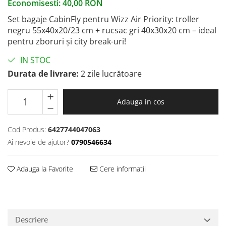
Economisesti:
40,00
RON
Set bagaje CabinFly pentru Wizz Air Priority: troller
negru 55x40x20/23 cm + rucsac gri 40x30x20 cm – ideal
pentru zboruri și city break-uri!
IN STOC
Durata de livrare:
2 zile lucrătoare
Adauga in cos
Cod Produs:
6427744047063
Ai nevoie de ajutor?
0790546634
Adauga la Favorite
Cere informatii
Descriere