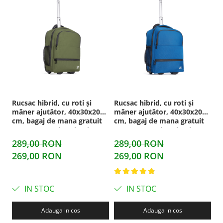
Rucsac hibrid, cu roti și
Rucsac hibrid, cu roti și
B
mâner ajutător, 40x30x20
mâner ajutător, 40x30x20
Cr
cm, bagaj de mana gratuit
cm, bagaj de mana gratuit
b
pentru Ryanair, Wizzair,
pentru Ryanair, Wizzair,
Wi
Hisky, Animawings sau
Hisky, Animawings sau
ca
289,00 RON
289,00 RON
2
DanAir, verde
DanAir, albastru
n
269,00 RON
269,00 RON
1
IN STOC
IN STOC
Adauga in cos
Adauga in cos