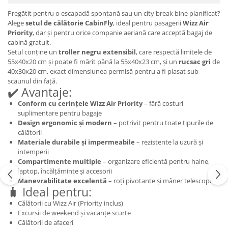
Pregătit pentru o escapadă spontană sau un city break bine planificat?
Alege
setul de călătorie CabinFly
, ideal pentru pasagerii
Wizz Air
Priority
, dar și pentru orice companie aeriană care acceptă bagaj de
cabină gratuit.
Setul conține un
troller negru extensibil
, care respectă limitele de
55x40x20 cm și poate fi mărit până la 55x40x23 cm, și un
rucsac gri
de
40x30x20 cm, exact dimensiunea permisă pentru a fi plasat sub
scaunul din față.
✔️ Avantaje:
Conform cu cerințele Wizz Air Priority
– fără costuri
suplimentare pentru bagaje
Design ergonomic și modern
– potrivit pentru toate tipurile de
călătorii
Materiale durabile și impermeabile
– rezistente la uzură și
intemperii
Compartimente multiple
– organizare eficientă pentru haine,
laptop, încălțăminte și accesorii
Manevrabilitate excelentă
– roți pivotante și mâner telescopic
🧳 Ideal pentru:
Călătorii cu Wizz Air (Priority inclus)
Excursii de weekend și vacanțe scurte
Călătorii de afaceri