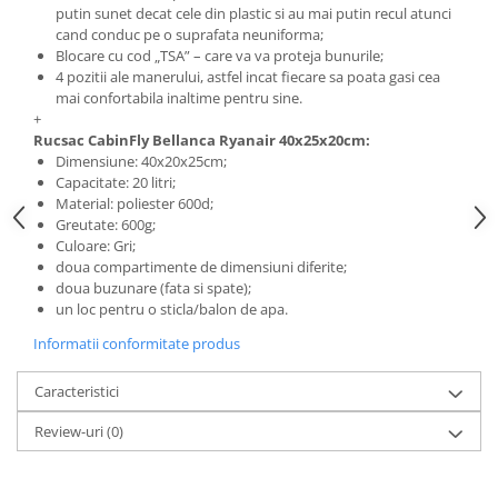
putin sunet decat cele din plastic si au mai putin recul atunci
cand conduc pe o suprafata neuniforma;
Blocare cu cod „TSA” – care va va proteja bunurile;
4 pozitii ale manerului, astfel incat fiecare sa poata gasi cea
mai confortabila inaltime pentru sine.
+
Rucsac CabinFly Bellanca Ryanair 40x25x20cm:
Dimensiune: 40x20x25cm;
Capacitate: 20 litri;
Material: poliester 600d;
Greutate: 600g;
Culoare: Gri;
doua compartimente de dimensiuni diferite;
doua buzunare (fata si spate);
un loc pentru o sticla/balon de apa.
Informatii conformitate produs
Caracteristici
Review-uri
(0)