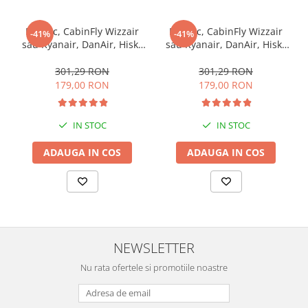
Rucsac, CabinFly Wizzair
Rucsac, CabinFly Wizzair
-41%
-41%
sau Ryanair, DanAir, Hisky
sau Ryanair, DanAir, Hisky
sau Animawings, Poliester,
sau Animawings, Poliester,
40x30x20cm, 24l, Negru,
40x30x20cm, 24l, verde,
301,29 RON
301,29 RON
ideal bagaj de mana gratuit
ideal bagaj de mana gratuit
179,00 RON
179,00 RON
IN STOC
IN STOC
ADAUGA IN COS
ADAUGA IN COS
NEWSLETTER
Nu rata ofertele si promotiile noastre