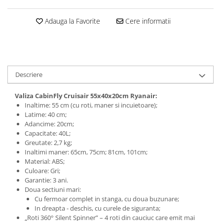
Adauga la Favorite
Cere informatii
Descriere
Valiza CabinFly Cruisair 55x40x20cm Ryanair:
Inaltime: 55 cm (cu roti, maner si incuietoare);
Latime: 40 cm;
Adancime: 20cm;
Capacitate: 40L;
Greutate: 2,7 kg;
Inaltimi maner: 65cm, 75cm; 81cm, 101cm;
Material: ABS;
Culoare: Gri;
Garantie: 3 ani.
Doua sectiuni mari:
Cu fermoar complet in stanga, cu doua buzunare;
In dreapta - deschis, cu curele de siguranta;
„Roti 360° Silent Spinner” – 4 roti din cauciuc care emit mai