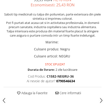
Economisesti:
25,43
RON
Saboti tip medicinali cu talpa din poliuretan, parte exterioara din piele
sintetica si imprimeu colorat.
Pot fi purtati atat acasa cat si in activitatea profesionala, in domenii
precum sanatate, industria ospitaliera sau industria alimentara.
Talpa interioara este produsa din material foarte placut la atingere
care asigura o purtare comoda intr un timp foarte indelungat.
Marime
:
Culoare produs
:
Negru
Culoare articol
:
NEGRU
STOC EPUIZAT
Durata de livrare:
2 zile lucrătoare
Cod Produs:
C1582-NEGRU-36
Ai nevoie de ajutor?
0790546634
Adauga la Favorite
Cere informatii