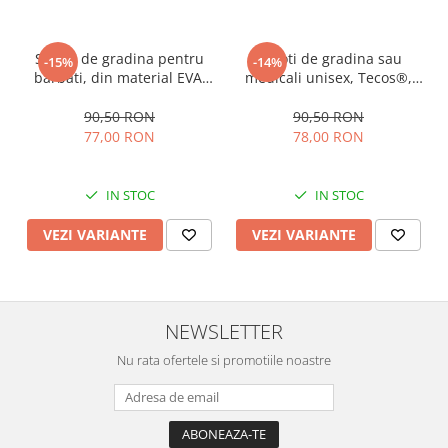
Saboti de gradina pentru
Saboti de gradina sau
-15%
-14%
barbati, din material EVA,
medicali unisex, Tecos®,
albastru inchis, marime 40,
din material EVA, albastru,
cu gauri pentru circulatia
marime 44, cu gauri pentru
90,50 RON
90,50 RON
aerului, foarte usori, 26
circulatia aerului, foarte
77,00 RON
78,00 RON
centimetri
usori, 27 centimetri
IN STOC
IN STOC
VEZI VARIANTE
VEZI VARIANTE
NEWSLETTER
Nu rata ofertele si promotiile noastre