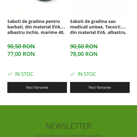
Saboti de gradina pentru
Saboti de gradina sau
S
barbati, din material EVA,
medicali unisex, Tecos®,
me
albastru inchis, marime 40,
din material EVA, albastru,
Te
cu gauri pentru circulatia
marime 44, cu gauri pentru
m
aerului, foarte usori, 26
circulatia aerului, foarte
ci
90,50 RON
90,50 RON
4
centimetri
usori, 27 centimetri
us
77,00 RON
78,00 RON
4
IN STOC
IN STOC
Vezi Variante
Vezi Variante
NEWSLETTER
Nu rata ofertele si promotiile noastre