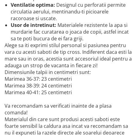
Ventilatie optima:
Designul cu perforatii permite
circulatia aerului, mentinandu-ti picioarele
racoroase si uscate.
Usor de intretinut:
Materialele rezistente la apa si
murdarie fac curatarea o joaca de copii, astfel incat
sa te poti bucura de ei fara griji.
Alege sa iti exprimi stilul personal si pasiunea pentru
vara cu acesti saboti de tip cross. Indiferent daca esti la
mare sau in oras, acestia sunt accesoriul ideal pentru a
adauga un strop de vacanta in fiecare zi!
Dimensiunile talpii in centimetri sunt:
Marimea 36-37: 23 centimetri
Marimea 38-39: 24 centimetri
Marimea 40-41: 25 centimetri
Va recomandam sa verificati inainte de a plasa
comanda!
Materialul din care sunt produsi acesti saboti este
foarte sensibil la caldura asa incat va recomandam sa
nu il expuneti la razele directe ale soarelui deoarece