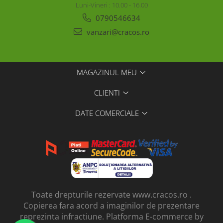
Luni-Vineri : 10.00 - 16.00
0790546634
vanzari@cracos.ro
MAGAZINUL MEU
CLIENTI
DATE COMERCIALE
Toate drepturile rezervate www.cracos.ro .
Copierea fara acord a imaginilor de prezentare
reprezinta infractiune.
Platforma E-commerce by