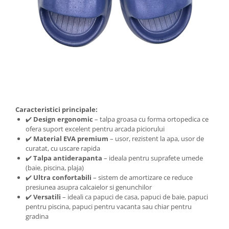
Caracteristici principale:
✔️
Design ergonomic
– talpa groasa cu forma ortopedica ce
ofera suport excelent pentru arcada piciorului
✔️
Material EVA premium
– usor, rezistent la apa, usor de
curatat, cu uscare rapida
✔️
Talpa antiderapanta
– ideala pentru suprafete umede
(baie, piscina, plaja)
✔️
Ultra confortabili
– sistem de amortizare ce reduce
presiunea asupra calcaielor si genunchilor
✔️
Versatili
– ideali ca papuci de casa, papuci de baie, papuci
pentru piscina, papuci pentru vacanta sau chiar pentru
gradina