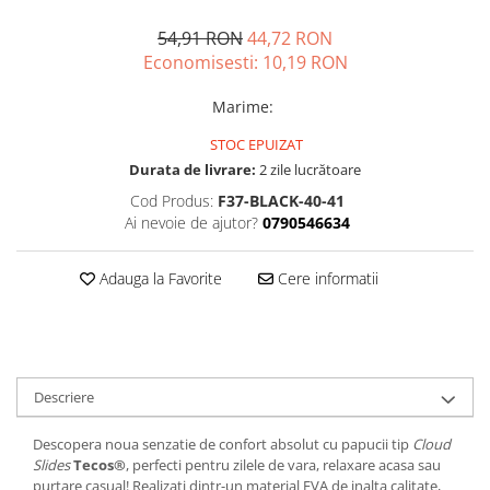
54,91 RON
44,72 RON
Economisesti:
10,19
RON
Marime
:
STOC EPUIZAT
Durata de livrare:
2 zile lucrătoare
Cod Produs:
F37-BLACK-40-41
Ai nevoie de ajutor?
0790546634
Adauga la Favorite
Cere informatii
Descriere
Descopera noua senzatie de confort absolut cu papucii tip
Cloud
Slides
Tecos®
, perfecti pentru zilele de vara, relaxare acasa sau
purtare casual! Realizati dintr-un material EVA de inalta calitate,