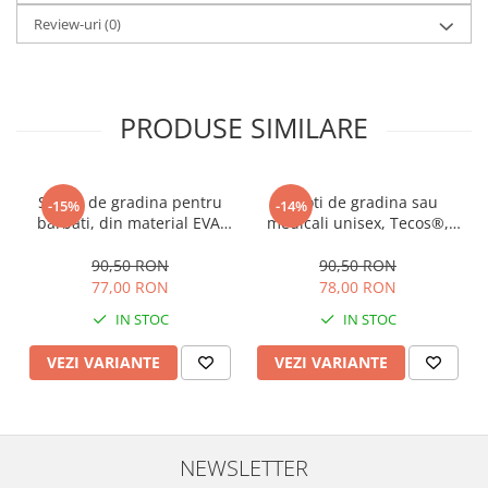
Review-uri
(0)
PRODUSE SIMILARE
Saboti de gradina pentru
Saboti de gradina sau
-15%
-14%
barbati, din material EVA,
medicali unisex, Tecos®,
albastru inchis, marime 40,
din material EVA, albastru,
cu gauri pentru circulatia
marime 44, cu gauri pentru
90,50 RON
90,50 RON
aerului, foarte usori, 26
circulatia aerului, foarte
77,00 RON
78,00 RON
centimetri
usori, 27 centimetri
IN STOC
IN STOC
VEZI VARIANTE
VEZI VARIANTE
NEWSLETTER