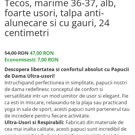
Tecos, marime 36-37, alb,
foarte usori, talpa anti-
alunecare si cu gauri, 24
centimetri
54,00 RON
47,00 RON
Economisesti:
7,00
RON
Descopera libertatea si confortul absolut cu Papucii
de Dama Ultra-usori!
Intruchipand perfectiunea in simplitate, papucii nostri
de dama redefinesc conceptul de confort si
versatilitate intr-un mod uimitor de usor si elegant. Fie
ca esti in miscare, relaxandu-te la plaja sau practicand
yoga in sala de sport, acesti papuci sunt partenerul tau
de incredere pentru fiecare activitate.
Ultra-Usori si Respirabili:
Fabricati din materiale de
cea mai inalta calitate, acesti papuci sunt incredibil de