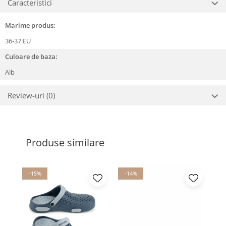
Caracteristici
Marime produs:
36-37 EU
Culoare de baza:
Alb
Review-uri
(0)
Produse similare
-15%
-14%
-