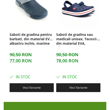
Saboti de gradina pentru
Saboti de gradina sau
Sabo
barbati, din material EVA,
medicali unisex, Tecos®,
medi
albastru inchis, marime
din material EVA,
Teco
40, cu gauri pentru
albastru, marime 44, cu
alb,
circulatia aerului, foarte
gauri pentru circulatia
pent
90,50 RON
90,50 RON
49
usori, 26 centimetri
aerului, foarte usori, 27
foar
77,00 RON
78,00 RON
47
centimetri
cent
IN STOC
IN STOC
Vezi Variante
Vezi Variante