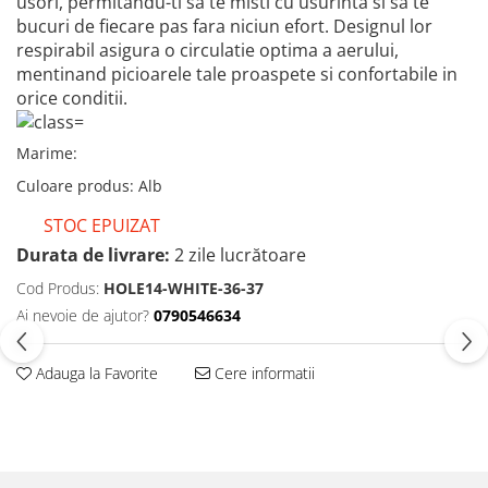
usori, permitandu-ti sa te misti cu usurinta si sa te
bucuri de fiecare pas fara niciun efort. Designul lor
respirabil asigura o circulatie optima a aerului,
mentinand picioarele tale proaspete si confortabile in
orice conditii.
Marime
:
Culoare produs
:
Alb
STOC EPUIZAT
Durata de livrare:
2 zile lucrătoare
Cod Produs:
HOLE14-WHITE-36-37
Ai nevoie de ajutor?
0790546634
Adauga la Favorite
Cere informatii