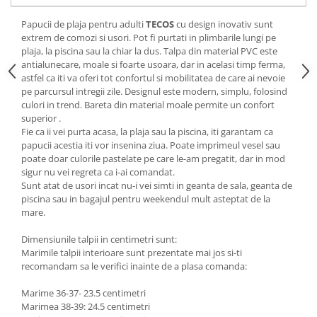
Papucii de plaja pentru adulti
TECOS
cu design inovativ sunt
extrem de comozi si usori. Pot fi purtati in plimbarile lungi pe
plaja, la piscina sau la chiar la dus. Talpa din material PVC este
antialunecare, moale si foarte usoara, dar in acelasi timp ferma,
astfel ca iti va oferi tot confortul si mobilitatea de care ai nevoie
pe parcursul intregii zile. Designul este modern, simplu, folosind
culori in trend. Bareta din material moale permite un confort
superior .
Fie ca ii vei purta acasa, la plaja sau la piscina, iti garantam ca
papucii acestia iti vor insenina ziua. Poate imprimeul vesel sau
poate doar culorile pastelate pe care le-am pregatit, dar in mod
sigur nu vei regreta ca i-ai comandat.
Sunt atat de usori incat nu-i vei simti in geanta de sala, geanta de
piscina sau in bagajul pentru weekendul mult asteptat de la
mare.
Dimensiunile talpii in centimetri sunt:
Marimile talpii interioare sunt prezentate mai jos si-ti
recomandam sa le verifici inainte de a plasa comanda:
Marime 36-37- 23.5 centimetri
Marimea 38-39: 24.5 centimetri