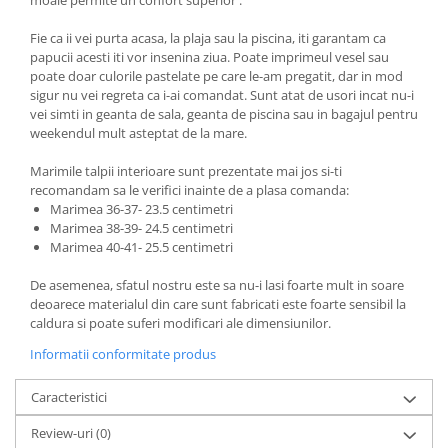
moale permite un confort superior .
Fie ca ii vei purta acasa, la plaja sau la piscina, iti garantam ca
papucii acesti iti vor insenina ziua. Poate imprimeul vesel sau
poate doar culorile pastelate pe care le-am pregatit, dar in mod
sigur nu vei regreta ca i-ai comandat. Sunt atat de usori incat nu-i
vei simti in geanta de sala, geanta de piscina sau in bagajul pentru
weekendul mult asteptat de la mare.
Marimile talpii interioare sunt prezentate mai jos si-ti
recomandam sa le verifici inainte de a plasa comanda:
Marimea 36-37- 23.5 centimetri
Marimea 38-39- 24.5 centimetri
Marimea 40-41- 25.5 centimetri
De asemenea, sfatul nostru este sa nu-i lasi foarte mult in soare
deoarece materialul din care sunt fabricati este foarte sensibil la
caldura si poate suferi modificari ale dimensiunilor.
Informatii conformitate produs
Caracteristici
Review-uri
(0)