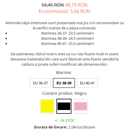
54,45 RON
48,79 RON
Economisesti:
5,66
RON
Marimile talpii interioare sunt prezentate mai jos si-ti recomandam sa
le verifici inainte de a plasa comanda:
Marimea 36-37- 23.5 centimetri
Marimea 38-39- 24.5 centimetri
Marimea 40-41- 25.5 centimetri
De asemenea, sfatul nostru este sa nu-i lasi foarte mult in soare
deoarece materialul din care sunt fabricati este foarte sensibil la
caldura si poate suferi modificari ale dimensiunilor.
Marime
:
EU 36-37
EU 38-39
EU 40-41
Culoare produs
: Negru
IN STOC
Durata de livrare:
2 zile lucrătoare