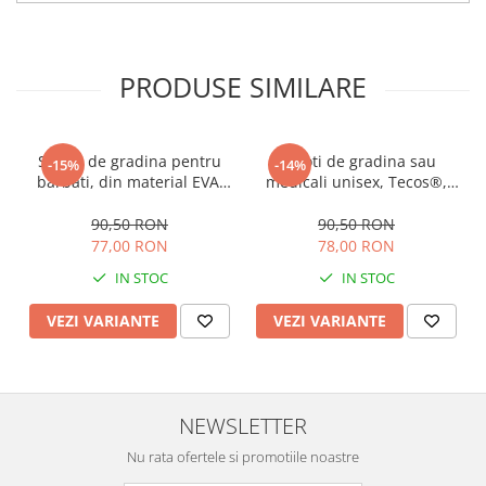
PRODUSE SIMILARE
Saboti de gradina pentru
Saboti de gradina sau
-15%
-14%
barbati, din material EVA,
medicali unisex, Tecos®,
albastru inchis, marime 40,
din material EVA, albastru,
cu gauri pentru circulatia
marime 44, cu gauri pentru
90,50 RON
90,50 RON
aerului, foarte usori, 26
circulatia aerului, foarte
77,00 RON
78,00 RON
centimetri
usori, 27 centimetri
IN STOC
IN STOC
VEZI VARIANTE
VEZI VARIANTE
NEWSLETTER
Nu rata ofertele si promotiile noastre