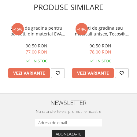
PRODUSE SIMILARE
Saboti de gradina pentru
Saboti de gradina sau
-15%
-14%
barbati, din material EVA,
medicali unisex, Tecos®,
albastru inchis, marime 40,
din material EVA, albastru,
cu gauri pentru circulatia
marime 44, cu gauri pentru
90,50 RON
90,50 RON
aerului, foarte usori, 26
circulatia aerului, foarte
77,00 RON
78,00 RON
centimetri
usori, 27 centimetri
IN STOC
IN STOC
VEZI VARIANTE
VEZI VARIANTE
NEWSLETTER
Nu rata ofertele si promotiile noastre