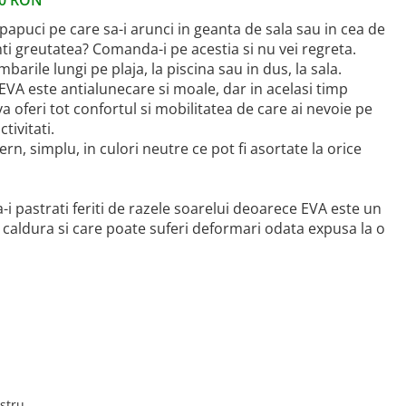
00
RON
apuci pe care sa-i arunci in geanta de sala sau in cea de
imti greutatea? Comanda-i pe acestia si nu vei regreta.
imbarile lungi pe plaja, la piscina sau in dus, la sala.
EVA este antialunecare si moale, dar in acelasi timp
 va oferi tot confortul si mobilitatea de care ai nevoie pe
tivitati.
n, simplu, in culori neutre ce pot fi asortate la orice
 pastrati feriti de razele soarelui deoarece EVA este un
a caldura si care poate suferi deformari odata expusa la o
astru