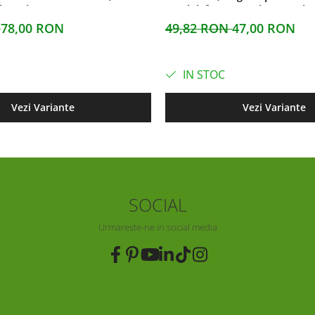
timetri
aerului, foarte usori, 26 centim
N
78,00 RON
49,82 RON
47,00 RON
IN STOC
Vezi Variante
Vezi Variante
SOCIAL
Urmareste-ne in social media