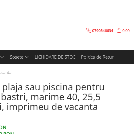
0790546634
0,00
Sosete
LICHIDARE DE STOC
Politica de Retur
vacanta
 plaja sau piscina pentru
lbastri, marime 40, 25,5
i, imprimeu de vacanta
RON