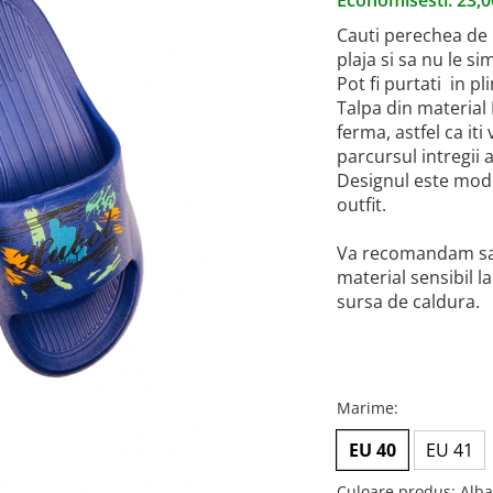
Economisesti:
23,
Cauti perechea de p
plaja si sa nu le s
Pot fi purtati in pl
Talpa din material 
ferma, astfel ca iti
parcursul intregii ac
Designul este moder
outfit.
Va recomandam sa-i
material sensibil l
sursa de caldura.
Marime
:
EU 40
EU 41
Culoare produs
: Alb