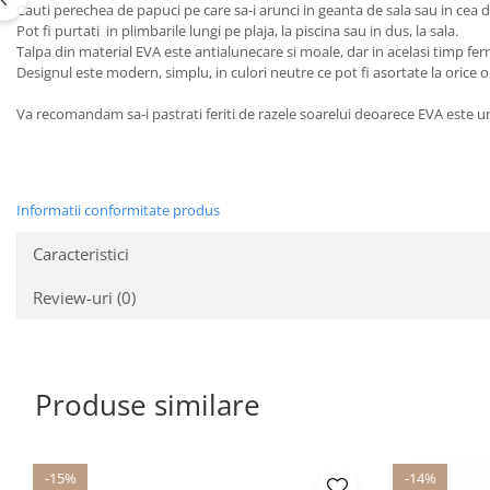
Cauti perechea de papuci pe care sa-i arunci in geanta de sala sau in cea de
Pot fi purtati in plimbarile lungi pe plaja, la piscina sau in dus, la sala.
Talpa din material EVA este antialunecare si moale, dar in acelasi timp ferma,
Designul este modern, simplu, in culori neutre ce pot fi asortate la orice ou
Va recomandam sa-i pastrati feriti de razele soarelui deoarece EVA este un
Informatii conformitate produs
Caracteristici
Review-uri
(0)
Produse similare
-15%
-14%