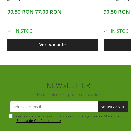
26 centimetri
usori, 27 cen
90,50 RON
77,00 RON
90,50 RO
IN STOC
IN STOC
Vezi Variante
NEWSLETTER
Nu rata ofertele si promotiile noastre
Vreau sa primesc newsletter cu promotiile magazinului. Afla mai multe
in
Politica de Confidentialitate