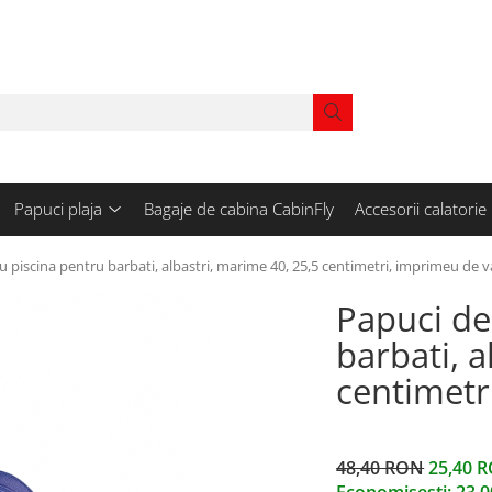
Papuci plaja
Bagaje de cabina CabinFly
Accesorii calatorie
u piscina pentru barbati, albastri, marime 40, 25,5 centimetri, imprimeu de 
Papuci de
barbati, a
centimetr
48,40 RON
25,40 