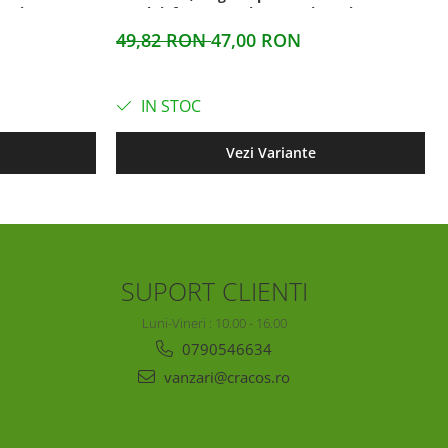
etri
aerului, foarte usori, 26 centimetri
49,82 RON
47,00 RON
IN STOC
Vezi Variante
SUPORT CLIENTI
Luni-Vineri : 10.00 - 16.00
0790546634
vanzari@cracos.ro