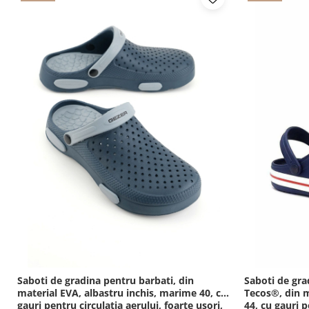
Saboti de gradina pentru barbati, din
Saboti de gra
material EVA, albastru inchis, marime 40, cu
Tecos®, din m
gauri pentru circulatia aerului, foarte usori,
44, cu gauri p