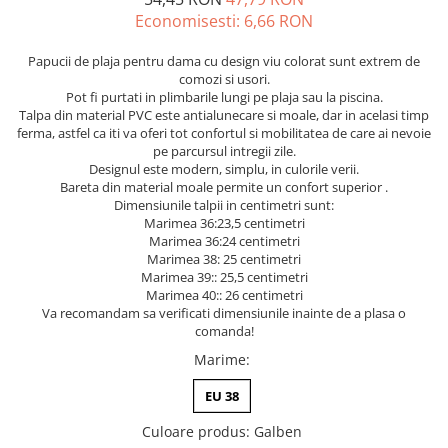
Economisesti:
6,66
RON
Papucii de plaja pentru dama cu design viu colorat sunt extrem de
comozi si usori.
Pot fi purtati in plimbarile lungi pe plaja sau la piscina.
Talpa din material PVC este antialunecare si moale, dar in acelasi timp
ferma, astfel ca iti va oferi tot confortul si mobilitatea de care ai nevoie
pe parcursul intregii zile.
Designul este modern, simplu, in culorile verii.
Bareta din material moale permite un confort superior .
Dimensiunile talpii in centimetri sunt:
Marimea 36:23,5 centimetri
Marimea 36:24 centimetri
Marimea 38: 25 centimetri
Marimea 39:: 25,5 centimetri
Marimea 40:: 26 centimetri
Va recomandam sa verificati dimensiunile inainte de a plasa o
comanda!
Marime
:
EU 38
Culoare produs
:
Galben