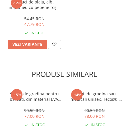
Papuci de plaja, albi,
-12%
imprimeu cu pepene roșu,
mărime 36, 23.5 centimetri
54,45 RON
47,79 RON
IN STOC
VEZI VARIANTE
PRODUSE SIMILARE
Saboti de gradina pentru
Saboti de gradina sau
-15%
-14%
barbati, din material EVA,
medicali unisex, Tecos®,
albastru inchis, marime 40,
din material EVA, albastru,
cu gauri pentru circulatia
marime 44, cu gauri pentru
90,50 RON
90,50 RON
aerului, foarte usori, 26
circulatia aerului, foarte
77,00 RON
78,00 RON
centimetri
usori, 27 centimetri
IN STOC
IN STOC