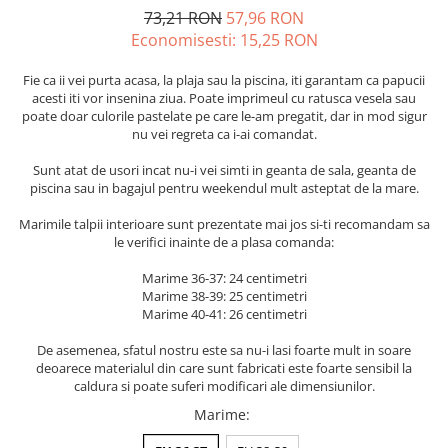
73,21 RON
57,96 RON
Economisesti:
15,25
RON
Fie ca ii vei purta acasa, la plaja sau la piscina, iti garantam ca papucii
acesti iti vor insenina ziua. Poate imprimeul cu ratusca vesela sau
poate doar culorile pastelate pe care le-am pregatit, dar in mod sigur
nu vei regreta ca i-ai comandat.
Sunt atat de usori incat nu-i vei simti in geanta de sala, geanta de
piscina sau in bagajul pentru weekendul mult asteptat de la mare.
Marimile talpii interioare sunt prezentate mai jos si-ti recomandam sa
le verifici inainte de a plasa comanda:
Marime 36-37: 24 centimetri
Marime 38-39: 25 centimetri
Marime 40-41: 26 centimetri
De asemenea, sfatul nostru este sa nu-i lasi foarte mult in soare
deoarece materialul din care sunt fabricati este foarte sensibil la
caldura si poate suferi modificari ale dimensiunilor.
Marime
: