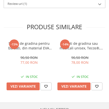
Review-uri
(1)
PRODUSE SIMILARE
Saboti de gradina pentru
Saboti de gradina sau
-15%
-14%
barbati, din material EVA,
medicali unisex, Tecos®,
albastru inchis, marime 40,
din material EVA, albastru,
cu gauri pentru circulatia
marime 44, cu gauri pentru
90,50 RON
90,50 RON
aerului, foarte usori, 26
circulatia aerului, foarte
77,00 RON
78,00 RON
centimetri
usori, 27 centimetri
IN STOC
IN STOC
VEZI VARIANTE
VEZI VARIANTE