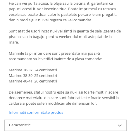
Fie ca ii vei purta acasa, la plaja sau la piscina, iti garantam ca
papucii acesti iti vor insenina ziua. Poate imprimeul cu ratusca
vesela sau poate doar culorile pastelate pe care le-am pregatit,
dar in mod sigur nu vei regreta ca i-ai comandat.
Sunt atat de usori incat nu-i vei simti in geanta de sala, geanta de
piscina sau in bagajul pentru weekendul mult asteptat de la
mare.
Marimile talpii interioare sunt prezentate mai jos si-ti
recomandam sa le verifici inainte de a plasa comanda:
Marime 36-37: 24 centimetri
Marime 38-39: 25 centimetri
Marime 40-41: 26 centimetri
De asemenea, sfatul nostru este sa nu-i lasi foarte mult in soare
deoarece materialul din care sunt fabricati este foarte sensibil la
caldura si poate suferi modificari ale dimensiunilor.
Informatii conformitate produs
Caracteristici