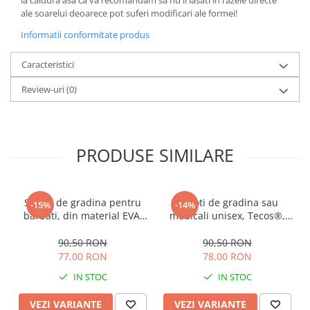
la caldura asa ca va recomandam sa nu ii lasati in razele directe
ale soarelui deoarece pot suferi modificari ale formei!
Informatii conformitate produs
Caracteristici
Review-uri
(0)
PRODUSE SIMILARE
Saboti de gradina pentru
Saboti de gradina sau
-15%
-14%
barbati, din material EVA,
medicali unisex, Tecos®,
albastru inchis, marime 40,
din material EVA, albastru,
cu gauri pentru circulatia
marime 44, cu gauri pentru
90,50 RON
90,50 RON
aerului, foarte usori, 26
circulatia aerului, foarte
77,00 RON
78,00 RON
centimetri
usori, 27 centimetri
IN STOC
IN STOC
VEZI VARIANTE
VEZI VARIANTE