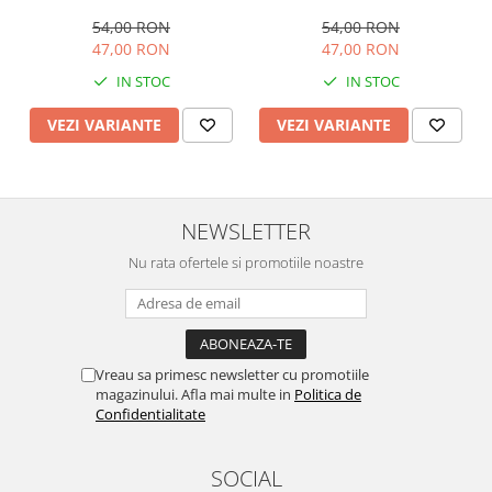
mărime 36-37, 23
36-37, 23 centimetri, model
centimetri, model
tradițional romanesc, talpa
54,00 RON
54,00 RON
tradițional romanesc, talpa
comoda și respirabilă
47,00 RON
47,00 RON
comoda și respirabilă
IN STOC
IN STOC
VEZI VARIANTE
VEZI VARIANTE
NEWSLETTER
Nu rata ofertele si promotiile noastre
Vreau sa primesc newsletter cu promotiile
magazinului. Afla mai multe in
Politica de
Confidentialitate
SOCIAL