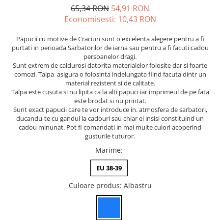
65,34 RON
54,91 RON
Economisesti:
10,43
RON
Papucii cu motive de Craciun sunt o excelenta alegere pentru a fi
purtati in perioada Sarbatorilor de iarna sau pentru a fi facuti cadou
persoanelor dragi.
Sunt extrem de caldurosi datorita materialelor folosite dar si foarte
comozi. Talpa asigura o folosinta indelungata fiind facuta dintr un
material rezistent si de calitate.
Talpa este cusuta si nu lipita ca la alti papuci iar imprimeul de pe fata
este brodat si nu printat.
Sunt exact papucii care te vor introduce in. atmosfera de sarbatori,
ducandu-te cu gandul la cadouri sau chiar ei insisi constituind un
cadou minunat. Pot fi comandati in mai multe culori acoperind
gusturile tuturor.
Marime
:
EU 38-39
Culoare produs
: Albastru