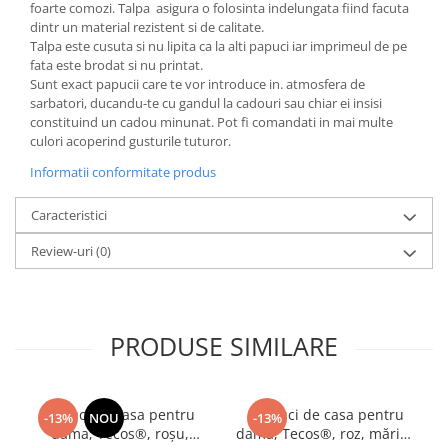
foarte comozi. Talpa asigura o folosinta indelungata fiind facuta
dintr un material rezistent si de calitate.
Talpa este cusuta si nu lipita ca la alti papuci iar imprimeul de pe
fata este brodat si nu printat.
Sunt exact papucii care te vor introduce in. atmosfera de
sarbatori, ducandu-te cu gandul la cadouri sau chiar ei insisi
constituind un cadou minunat. Pot fi comandati in mai multe
culori acoperind gusturile tuturor.
Informatii conformitate produs
Caracteristici
Review-uri
(0)
PRODUSE SIMILARE
Papuci de casa pentru
Papuci de casa pentru
-13%
NOU
-13%
dama, Tecos®, roșu,
dama, Tecos®, roz, mărime