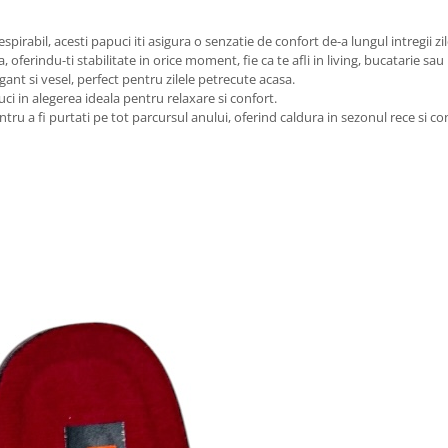
spirabil, acesti papuci iti asigura o senzatie de confort de-a lungul intregii zil
 oferindu-ti stabilitate in orice moment, fie ca te afli in living, bucatarie sau 
ant si vesel, perfect pentru zilele petrecute acasa.
ci in alegerea ideala pentru relaxare si confort.
tru a fi purtati pe tot parcursul anului, oferind caldura in sezonul rece si con