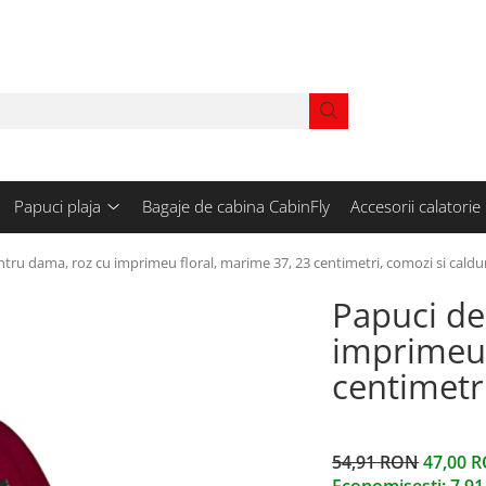
Papuci plaja
Bagaje de cabina CabinFly
Accesorii calatorie
tru dama, roz cu imprimeu floral, marime 37, 23 centimetri, comozi si caldu
Papuci de
imprimeu 
centimetr
54,91 RON
47,00 