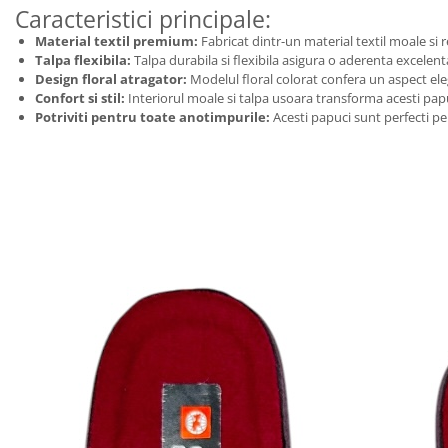
Caracteristici principale:
Material textil premium:
Fabricat dintr-un material textil moale si re
Talpa flexibila:
Talpa durabila si flexibila asigura o aderenta excelenta,
Design floral atragator:
Modelul floral colorat confera un aspect eleg
Confort si stil:
Interiorul moale si talpa usoara transforma acesti papu
Potriviti pentru toate anotimpurile:
Acesti papuci sunt perfecti pen