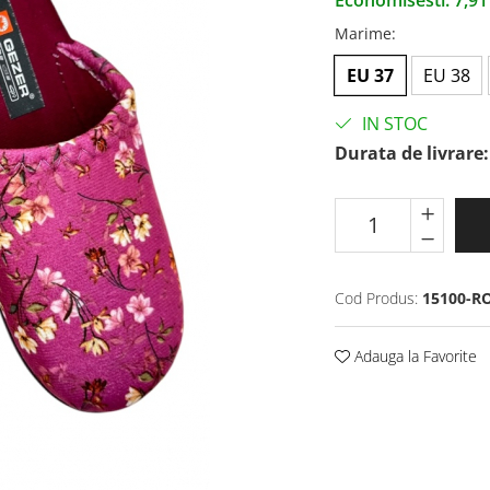
Economisesti:
7,9
Marime
:
EU 37
EU 38
IN STOC
Durata de livrare:
Cod Produs:
15100-R
Adauga la Favorite