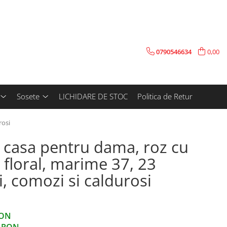
0790546634
0,00
Sosete
LICHIDARE DE STOC
Politica de Retur
rosi
 casa pentru dama, roz cu
floral, marime 37, 23
i, comozi si caldurosi
RON