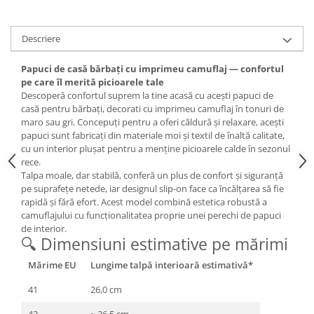
Descriere
Papuci de casă bărbați cu imprimeu camuflaj — confortul
pe care îl merită picioarele tale
Descoperă confortul suprem la tine acasă cu acești papuci de
casă pentru bărbați, decorati cu imprimeu camuflaj în tonuri de
maro sau gri. Concepuți pentru a oferi căldură și relaxare, acești
papuci sunt fabricați din materiale moi și textil de înaltă calitate,
cu un interior plușat pentru a menține picioarele calde în sezonul
rece.
Talpa moale, dar stabilă, conferă un plus de confort și siguranță
pe suprafețe netede, iar designul slip-on face ca încălțarea să fie
rapidă și fără efort. Acest model combină estetica robustă a
camuflajului cu funcționalitatea proprie unei perechi de papuci
de interior.
🔍 Dimensiuni estimative pe mărimi
Mărime EU
Lungime talpă interioară estimativă*
41
26,0 cm