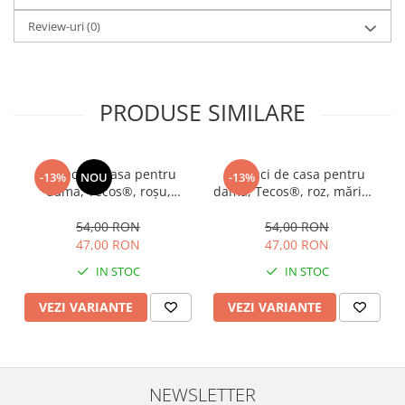
Review-uri
(0)
PRODUSE SIMILARE
Papuci de casa pentru
Papuci de casa pentru
-13%
NOU
-13%
dama, Tecos®, roșu,
dama, Tecos®, roz, mărime
mărime 36-37, 23
36-37, 23 centimetri, model
centimetri, model
tradițional romanesc, talpa
54,00 RON
54,00 RON
tradițional romanesc, talpa
comoda și respirabilă
47,00 RON
47,00 RON
comoda și respirabilă
IN STOC
IN STOC
VEZI VARIANTE
VEZI VARIANTE
NEWSLETTER