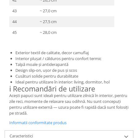
42
~ 26,5 cm
43
~ 27,0 cm
44
~ 27,5 cm
45
~ 28,0 cm
Exterior textil de calitate, decor camuflaj
Interior plușat / călduros pentru confort termic
Talpă moale și antiderapantă
Design slip-on, ușor de pus și scos
Cusături solide pentru durabilitate
Ideal pentru utilizare în interior: living, dormitor, hol
ℹ Recomandări de utilizare
Acești papuci sunt ideali pentru utilizare zilnică în interior, pentru
zile reci, momente de relaxare sau odihnă. Nu sunt concepuți
pentru utilizare externă — uzura poate fi rapidă dacă sunt folosiți
pe stradă.
Informatii conformitate produs
Caracteristici