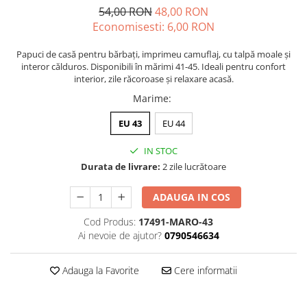
54,00 RON
48,00 RON
Economisesti:
6,00
RON
Papuci de casă pentru bărbați, imprimeu camuflaj, cu talpă moale și
interor călduros. Disponibili în mărimi 41-45. Ideali pentru confort
interior, zile răcoroase și relaxare acasă.
Marime
:
EU 43
EU 44
IN STOC
Durata de livrare:
2 zile lucrătoare
ADAUGA IN COS
Cod Produs:
17491-MARO-43
Ai nevoie de ajutor?
0790546634
Adauga la Favorite
Cere informatii