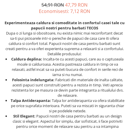
54,91 RON
47,79 RON
Economisesti:
7,12
RON
Experimenteaza caldura si comoditate in confortul casei tale cu
papucii nostri pentru barbati TECOS
Dupa o zi lunga si obositoare, nu exista nimic mai reconfortant decat
sa-ti pui picioarele intr-o pereche de papuci de casa care iti ofera
caldura si confort total. Papucii nostri de casa pentru barbati sunt
creati pentru a va oferi experienta suprema a relaxarii si a confortului.
Detaliile produsului:
Caldura deplina:
Incalta-te cu acesti papuci, care au o captuseala
moale si calduroasa. Acestia pastreaza caldura in timp ce va
relaxati, astfel incat sa va puteti bucura de confort in serile reci de
iarna si nu numai.
Folosinta indelungata:
Fabricati din materiale de inalta calitate,
acesti papuci sunt construiti pentru a rezista in timp. Veti aprecia
rezistenta lor pe masura ce devin parte integranta a ritualului dvs.
de relaxare.
Talpa Antiderapanta:
Talpa lor antiderapanta va ofera stabilitate
pe orice suprafata interioara. Puteti sa va miscati in siguranta chiar
si pe podelele netede.
Stil Elegant:
Papucii nostri de casa pentru barbati au un design
clasic si elegant. Aspectul lor simplu, dar sofisticat, ii face potriviti
pentru orice moment de relaxare sau pentru a va intampina