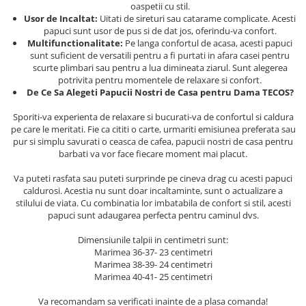
oaspetii cu stil.
Usor de Incaltat:
Uitati de sireturi sau catarame complicate. Acesti
papuci sunt usor de pus si de dat jos, oferindu-va confort.
Multifunctionalitate
:
Pe langa confortul de acasa, acesti papuci
sunt suficient de versatili pentru a fi purtati in afara casei pentru
scurte plimbari sau pentru a lua dimineata ziarul. Sunt alegerea
potrivita pentru momentele de relaxare si confort.
De Ce Sa Alegeti Papucii Nostri de Casa pentru Dama TECOS?
Sporiti-va experienta de relaxare si bucurati-va de confortul si caldura
pe care le meritati. Fie ca cititi o carte, urmariti emisiunea preferata sau
pur si simplu savurati o ceasca de cafea, papucii nostri de casa pentru
barbati va vor face fiecare moment mai placut.
Va puteti rasfata sau puteti surprinde pe cineva drag cu acesti papuci
caldurosi. Acestia nu sunt doar incaltaminte, sunt o actualizare a
stilului de viata. Cu combinatia lor imbatabila de confort si stil, acesti
papuci sunt adaugarea perfecta pentru caminul dvs.
Dimensiunile talpii in centimetri sunt:
Marimea 36-37- 23 centimetri
Marimea 38-39- 24 centimetri
Marimea 40-41- 25 centimetri
Va recomandam sa verificati inainte de a plasa comanda!