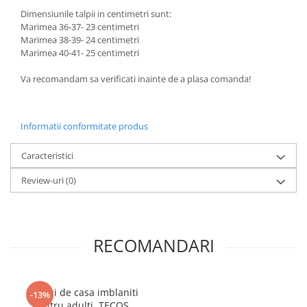
Dimensiunile talpii in centimetri sunt:
Marimea 36-37- 23 centimetri
Marimea 38-39- 24 centimetri
Marimea 40-41- 25 centimetri
Va recomandam sa verificati inainte de a plasa comanda!
Informatii conformitate produs
Caracteristici
Review-uri
(0)
RECOMANDARI
Papuci de casa imblaniti
-13%
pentru adulti, TECOS,