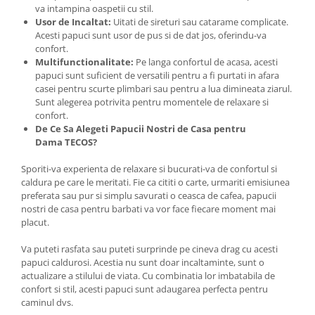
va intampina oaspetii cu stil.
Usor de Incaltat:
Uitati de sireturi sau catarame complicate.
Acesti papuci sunt usor de pus si de dat jos, oferindu-va
confort.
Multifunctionalitate
:
Pe langa confortul de acasa, acesti
papuci sunt suficient de versatili pentru a fi purtati in afara
casei pentru scurte plimbari sau pentru a lua dimineata ziarul.
Sunt alegerea potrivita pentru momentele de relaxare si
confort.
De Ce Sa Alegeti Papucii Nostri de Casa pentru
Dama TECOS?
Sporiti-va experienta de relaxare si bucurati-va de confortul si
caldura pe care le meritati. Fie ca cititi o carte, urmariti emisiunea
preferata sau pur si simplu savurati o ceasca de cafea, papucii
nostri de casa pentru barbati va vor face fiecare moment mai
placut.
Va puteti rasfata sau puteti surprinde pe cineva drag cu acesti
papuci caldurosi. Acestia nu sunt doar incaltaminte, sunt o
actualizare a stilului de viata. Cu combinatia lor imbatabila de
confort si stil, acesti papuci sunt adaugarea perfecta pentru
caminul dvs.