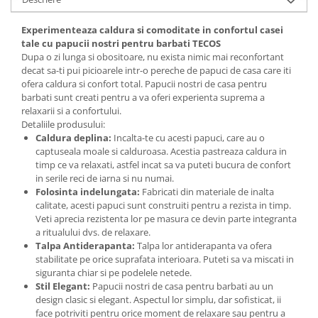
Experimenteaza caldura si comoditate in confortul casei
tale cu papucii nostri pentru barbati TECOS
Dupa o zi lunga si obositoare, nu exista nimic mai reconfortant
decat sa-ti pui picioarele intr-o pereche de papuci de casa care iti
ofera caldura si confort total. Papucii nostri de casa pentru
barbati sunt creati pentru a va oferi experienta suprema a
relaxarii si a confortului.
Detaliile produsului:
Caldura deplina:
Incalta-te cu acesti papuci, care au o
captuseala moale si calduroasa. Acestia pastreaza caldura in
timp ce va relaxati, astfel incat sa va puteti bucura de confort
in serile reci de iarna si nu numai.
Folosinta indelungata:
Fabricati din materiale de inalta
calitate, acesti papuci sunt construiti pentru a rezista in timp.
Veti aprecia rezistenta lor pe masura ce devin parte integranta
a ritualului dvs. de relaxare.
Talpa Antiderapanta:
Talpa lor antiderapanta va ofera
stabilitate pe orice suprafata interioara. Puteti sa va miscati in
siguranta chiar si pe podelele netede.
Stil Elegant:
Papucii nostri de casa pentru barbati au un
design clasic si elegant. Aspectul lor simplu, dar sofisticat, ii
face potriviti pentru orice moment de relaxare sau pentru a