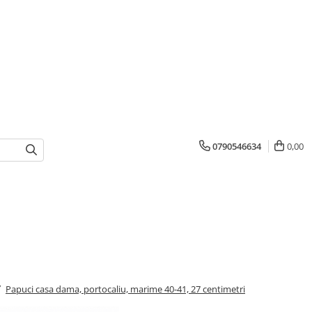
0790546634
0,00
/
Papuci casa dama, portocaliu, marime 40-41, 27 centimetri