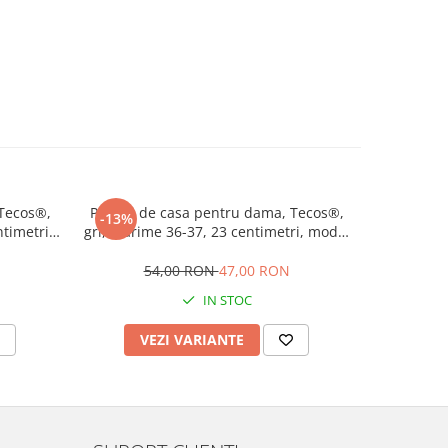
Tecos®,
Papuci de casa pentru dama, Tecos®,
Papuci de 
-13%
-13%
timetri,
gri, mărime 36-37, 23 centimetri, model
Tecos®, 
 talpa
tradițional romanesc, talpa comoda și
centimetr
respirabilă
c
54,00 RON
47,00 RON
5
IN STOC
VEZI VARIANTE
V