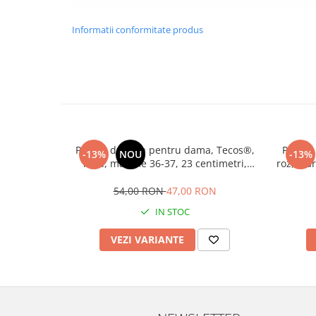
Informatii conformitate produs
Papuci de casa pentru dama, Tecos®,
Papuci
-13%
NOU
-13%
roșu, mărime 36-37, 23 centimetri,
roz, măr
model tradițional romanesc, talpa
tradiți
comoda și respirabilă
54,00 RON
47,00 RON
IN STOC
VEZI VARIANTE