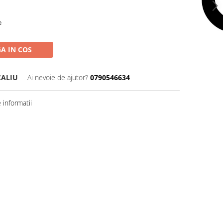
e
A IN COS
CALIU
Ai nevoie de ajutor?
0790546634
informatii