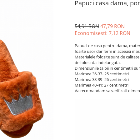
Papuci casa dama, port
54,91 RON
47,79 RON
Economisesti:
7,12
RON
Papuci de casa pentru dama, material
foarte usor dar ferm in aceeasi masu
Materialele folosite sunt de calitate
de folosinta indelungata.
Dimensiunile talpii in centimetri sun
Marimea 36-37- 25 centimetri
Marimea 38-39- 26 centimetri
Marimea 40-41: 27 centimetri
Va recomandam sa verificati dimens