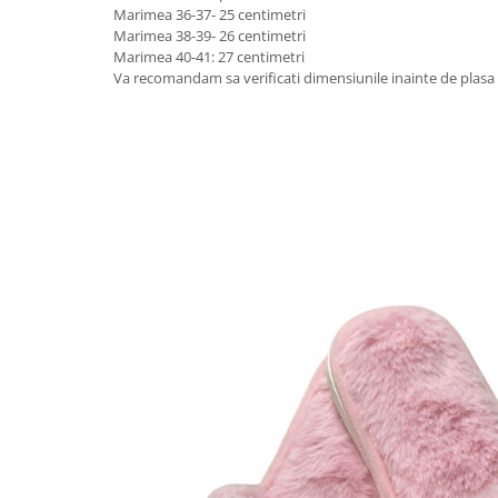
Marimea 36-37- 25 centimetri
Marimea 38-39- 26 centimetri
Marimea 40-41: 27 centimetri
Va recomandam sa verificati dimensiunile inainte de plas