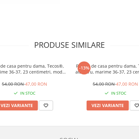
PRODUSE SIMILARE
 de casa pentru dama, Tecos®,
Papuci de casa pentru dama, 
-13%
ime 36-37, 23 centimetri, model
albastru, marime 36-37, 23 cen
onal romanesc, talpa comoda și
model traditional romanesc,
respirabilă
comoda si respirabila
54,00 RON
47,00 RON
54,00 RON
47,00 RON
IN STOC
IN STOC
VEZI VARIANTE
VEZI VARIANTE