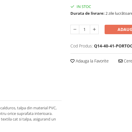
IN STOC
Durata de livrare:
2 zile lucrătoar
ADAUG
Cod Produs:
Q14-40-41-PORTO
Adauga la Favorite
Cere 
 calduros, talpa din material PVC,
tru orice suprafata interioara.
 textila cat si talpa, asigurand un