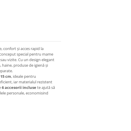
 confort și acces rapid la
conceput special pentru mame
 sau vizite. Cu un design elegant
e, haine, produse de igienă și
eparate.
 15 cm
, ideale pentru
icient, iar materialul rezistent
le
6 accesorii incluse
te ajută să
colele personale, economisind