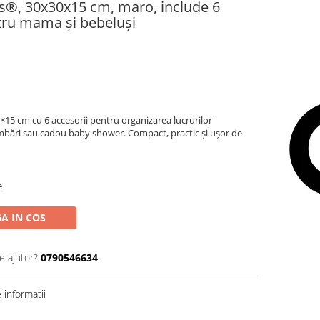
os®, 30x30x15 cm, maro, include 6
tru mama și bebeluși
15 cm cu 6 accesorii pentru organizarea lucrurilor
limbări sau cadou baby shower. Compact, practic și ușor de
e
A IN COS
e ajutor?
0790546634
informatii