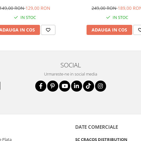
eantă maternitate și bebeluși,
husă suzetă și compartimente 
pațioasă și impermeabilă
149,00 RON
129,00 RON
249,00 RON
189,00 RO
IN STOC
IN STOC
ADAUGA IN COS
ADAUGA IN COS
SOCIAL
Urmareste-ne in social media
DATE COMERCIALE
 Plata
SC CRACOS DISTRIBUTION