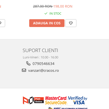
multiple
special conceput si adaptat pentru
adaptat 
mamici si bebelusi, material rezistent la
material
N
287,00 RON
198,00 RON
28
apa, buzunare termice, 40x38x18 cm
termice si 
IN STOC
ADAUGA IN COS
AD
SUPORT CLIENTI
Luni-Vineri : 10.00 - 16.00
0790546634
vanzari@cracos.ro