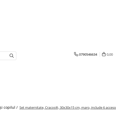
0790546634
0,00
i copilul /
Set maternitate, Cracos®, 30x30x15 cm, maro, include 6 acceso