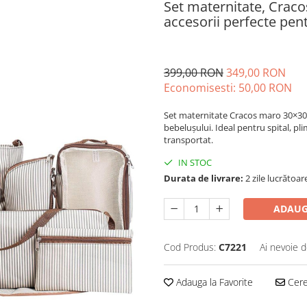
Set maternitate, Crac
accesorii perfecte pen
399,00 RON
349,00 RON
Economisesti:
50,00
RON
Set maternitate Cracos maro 30×30×
bebelușului. Ideal pentru spital, p
transportat.
IN STOC
Durata de livrare:
2 zile lucrătoar
ADAUG
Cod Produs:
C7221
Ai nevoie d
Adauga la Favorite
Cere 