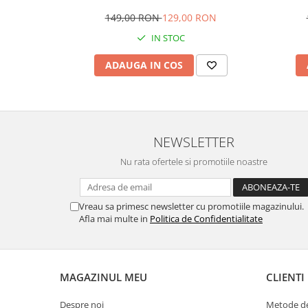
geantă maternitate și bebeluși,
cm, g
spațioasă și impermeabilă
s
149,00 RON
129,00 RON
IN STOC
ADAUGA IN COS
NEWSLETTER
Nu rata ofertele si promotiile noastre
Vreau sa primesc newsletter cu promotiile magazinului.
Afla mai multe in
Politica de Confidentialitate
MAGAZINUL MEU
CLIENTI
Despre noi
Metode de