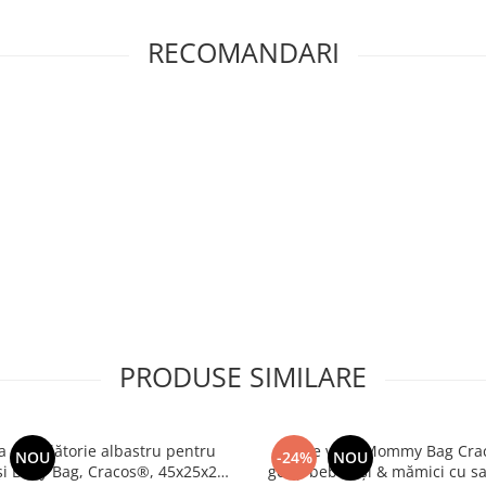
RECOMANDARI
PRODUSE SIMILARE
 de călătorie albastru pentru
Set de voiaj Mommy Bag Crac
NOU
-24%
NOU
i Baby Bag, Cracos®, 45x25x20
genți bebeluși & mămici cu sa