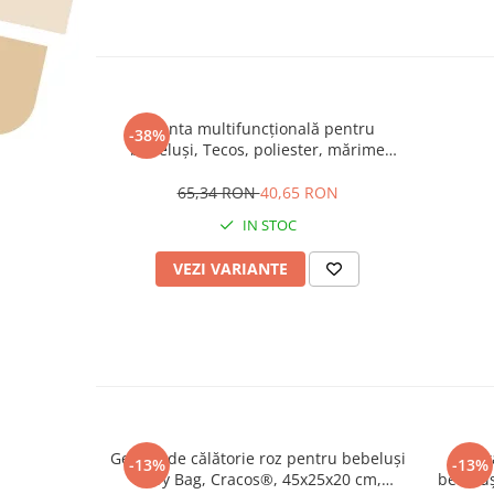
Geanta multifuncțională pentru
-38%
bebeluși, Tecos, poliester, mărime
30x40 centimetri,imprimeu panda, 2
buzunare, interior impermeabil
65,34 RON
40,65 RON
IN STOC
VEZI VARIANTE
Geanta de călătorie roz pentru bebeluși
Geanta
-13%
-13%
Baby Bag, Cracos®, 45x25x20 cm,
bebeluș