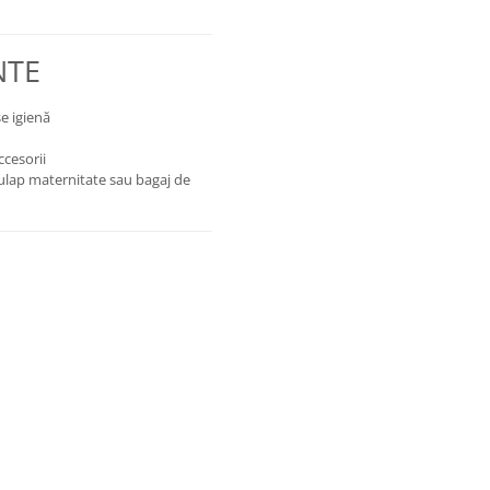
NTE
e igienă
cesorii
ulap maternitate sau bagaj de