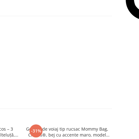
os – 3
Geanta de voiaj tip rucsac Mommy Bag,
Geanta de
-31%
-30%
lteluță,
Cracos®, bej cu accente maro, model
Cracos®,