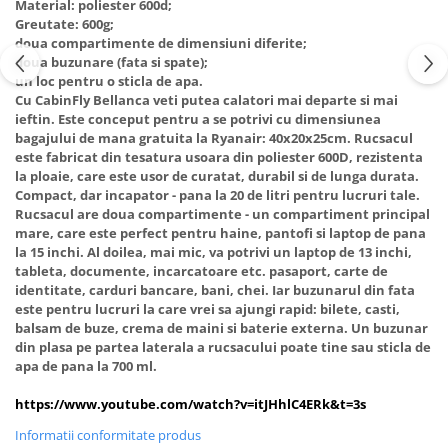
Material: poliester 600d;
Greutate: 600g;
doua compartimente de dimensiuni diferite;
doua buzunare (fata si spate);
un loc pentru o sticla de apa.
Cu CabinFly Bellanca veti putea calatori mai departe si mai
ieftin. Este conceput pentru a se potrivi cu dimensiunea
bagajului de mana gratuita la Ryanair: 40x20x25cm. Rucsacul
este fabricat din tesatura usoara din poliester 600D, rezistenta
la ploaie, care este usor de curatat, durabil si de lunga durata.
Compact, dar incapator - pana la 20 de litri pentru lucruri tale.
Rucsacul are doua compartimente - un compartiment principal
mare, care este perfect pentru haine, pantofi si laptop de pana
la 15 inchi. Al doilea, mai mic, va potrivi un laptop de 13 inchi,
tableta, documente, incarcatoare etc. pasaport, carte de
identitate, carduri bancare, bani, chei. Iar buzunarul din fata
este pentru lucruri la care vrei sa ajungi rapid: bilete, casti,
balsam de buze, crema de maini si baterie externa. Un buzunar
din plasa pe partea laterala a rucsacului poate tine sau sticla de
apa de pana la 700 ml.
https://www.youtube.com/watch?v=itJHhlC4ERk&t=3s
Informatii conformitate produs