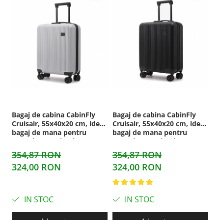
Bagaj de cabina CabinFly
Bagaj de cabina CabinFly
B
Cruisair, 55x40x20 cm, ideal
Cruisair, 55x40x20 cm, ideal
Cr
bagaj de mana pentru
bagaj de mana pentru
b
Ryanair sau Wizzair,
Ryanair sau Wizzair,
Ry
capacitate 40 litri, ABS, Gri
capacitate 40 litri, ABS,
ca
354,87 RON
354,87 RON
3
negru
v
324,00 RON
324,00 RON
3
IN STOC
IN STOC