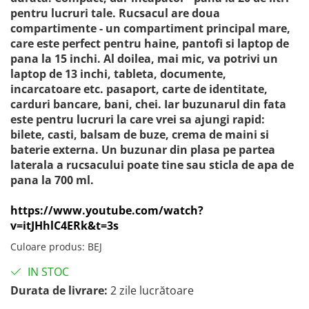
pentru lucruri tale. Rucsacul are doua
compartimente - un compartiment principal mare,
care este perfect pentru haine, pantofi si laptop de
pana la 15 inchi. Al doilea, mai mic, va potrivi un
laptop de 13 inchi, tableta, documente,
incarcatoare etc. pasaport, carte de identitate,
carduri bancare, bani, chei. Iar buzunarul din fata
este pentru lucruri la care vrei sa ajungi rapid:
bilete, casti, balsam de buze, crema de maini si
baterie externa. Un buzunar din plasa pe partea
laterala a rucsacului poate tine sau sticla de apa de
pana la 700 ml.
https://www.youtube.com/watch?
v=itJHhlC4ERk&t=3s
Culoare produs
:
BEJ
IN STOC
Durata de livrare:
2 zile lucrătoare