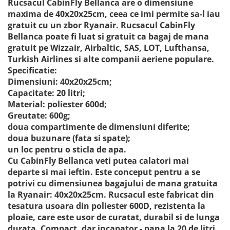
Rucsacul CabinFly Bellanca are o dimensiune
maxima de 40x20x25cm, ceea ce imi permite sa-l iau
gratuit cu un zbor Ryanair. Rucsacul CabinFly
Bellanca poate fi luat si gratuit ca bagaj de mana
gratuit pe Wizzair, Airbaltic, SAS, LOT, Lufthansa,
Turkish Airlines si alte companii aeriene populare.
Specificatie:
Dimensiuni: 40x20x25cm;
Capacitate: 20 litri;
Material: poliester 600d;
Greutate: 600g;
doua compartimente de dimensiuni diferite;
doua buzunare (fata si spate);
un loc pentru o sticla de apa.
Cu CabinFly Bellanca veti putea calatori mai
departe si mai ieftin. Este conceput pentru a se
potrivi cu dimensiunea bagajului de mana gratuita
la Ryanair: 40x20x25cm. Rucsacul este fabricat din
tesatura usoara din poliester 600D, rezistenta la
ploaie, care este usor de curatat, durabil si de lunga
durata. Compact, dar incapator - pana la 20 de litri