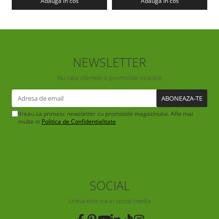
Adauga in cos
Adauga in cos
NEWSLETTER
Nu rata ofertele si promotiile noastre
Vreau sa primesc newsletter cu promotiile magazinului. Afla mai
multe in
Politica de Confidentialitate
SOCIAL
Urmareste-ne in social media