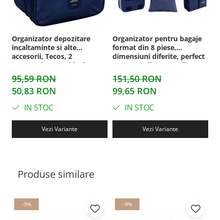
Organizator depozitare
Organizator pentru bagaje
incaltaminte si alte
format din 8 piese,
accesorii, Tecos, 2
dimensiuni diferite, perfect
compartimente, ideal
pentru troller sau valiza,
pentru troller sau valiza,
albastru
95,59 RON
151,50 RON
dimensiuni 23*13.5*30cm,
50,83 RON
99,65 RON
rezistent la apa, albastru
IN STOC
IN STOC
Vezi Variante
Vezi Variante
Produse similare
-9%
-9%