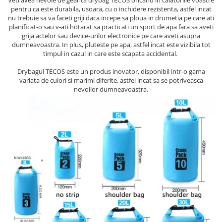
Veti avea nevoie de geanta drybag TECOS oricand in calatoriile voastre
pentru ca este durabila, usoara, cu o inchidere rezistenta, astfel incat
nu trebuie sa va faceti griji daca incepe sa ploua in drumetia pe care ati
planificat-o sau v-ati hotarat sa practicati un sport de apa fara sa aveti
grija actelor sau device-urilor electronice pe care aveti asupra
dumneavoastra. In plus, pluteste pe apa, astfel incat este vizibila tot
timpul in cazul in care este scapata accidental.
Drybagul TECOS este un produs inovator, disponibil intr-o gama
variata de culori si marimi diferite, astfel incat sa se potriveasca
nevoilor dumneavoastra.