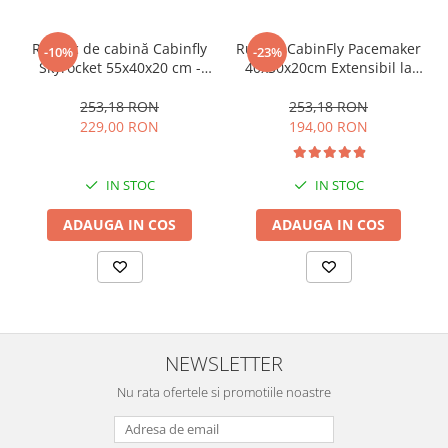
Rucsac de cabină Cabinfly
Rucsac CabinFly Pacemaker
-10%
-23%
Skyrocket 55x40x20 cm -
40x30x20cm Extensibil la
Ideal pentru Ryanair și
40x30x25cm – Bagaj de
Wizzair , bagaj de mana
Cabină Gratuit Wizz Air sau
253,18 RON
253,18 RON
gratuit TAROM sau DanAir,-
Ryanair, 24–30L, Negru
229,00 RON
194,00 RON
44L, Negru
IN STOC
IN STOC
ADAUGA IN COS
ADAUGA IN COS
NEWSLETTER
Nu rata ofertele si promotiile noastre