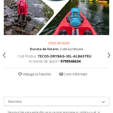
STOC EPUIZAT
Durata de livrare:
2 zile lucrătoare
Cod Produs:
TECOS-DRYBAG-30L-ALBASTRU
Ai nevoie de ajutor?
0790546634
Adauga la Favorite
Cere informatii
Descriere
Sezonul de vara este din ce in ce mai aproape si, odata cu el, si