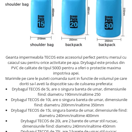
Geanta impermeabila TECOS este accesoriul perfect pentru mersul cu
caiacul sau pentru orice activitate pe apa. Drybagul este produs din
PVC de calitate de tipul 500D pentru a oferi o protectie maxima
impotriva apei.
Marimile pe care le puteti comanda sunt in functie de volumul pe care
doriti sa-l aveti la dispozitie sau de culoarea preferata:
Drybagul TECOS de 5L are o singura bareta de umar, dimensiunile
fiind: diametru 190mm/inaltime 250
Drybagul TECOS de 10L are o singura bareta de umar, dimensiunile
fiind: diametru 200mm/inaltime 350mm
Drybagul TECOS de 15L singura bareta de umar, dimensiunile fiind:
diametru 240mm/inaltime 400mm
Drybagul TECOS de 20L are 2 barete de umar stil rucsac,
dimensiunile fiind: diametru 240mm/inaltime 450mm
Drybagul TECOS de 25L are 2 barete de umar stil rucsac,