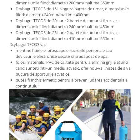
dimensiunile fiind: diametru 200mm/inaltime 350mm
Drybagul TECOS de 15L singura bareta de umar, dimensiunile
fiind: diametru 240mm/inaltime 400mm
Drybagul TECOS de 20L are 2 barete de umar stil rucsac,
dimensiunile fiind: diametru 240mm/inaltime 450mm
Drybagul TECOS de 25L are 2 barete de umar stil rucsac,
dimensiunile fiind: diametru 410mm/inaltime 550mm
Drybagul TECOS va:
mentine hainele, prosoapele, lucrurile personale sau
deviceurile electronice uscate si la adapost de apa.
folosi materialul PVC de calitate pentru a elimina grijile atunci
cand sunteti intr-un mediu acvatic, oferindu-va linistea de a va
bucura de sporturile acvatice.
putea fi inchis ermetic pentru a preveni udarea accidentala a
continutului