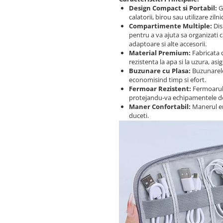
Design Compact si Portabil:
Ge
calatorii, birou sau utilizare zilni
Compartimente Multiple:
Dis
pentru a va ajuta sa organizati 
adaptoare si alte accesorii.
Material Premium:
Fabricata d
rezistenta la apa si la uzura, a
Buzunare cu Plasa:
Buzunarele 
economisind timp si efort.
Fermoar Rezistent:
Fermoarul d
protejandu-va echipamentele de
Maner Confortabil:
Manerul er
duceti.