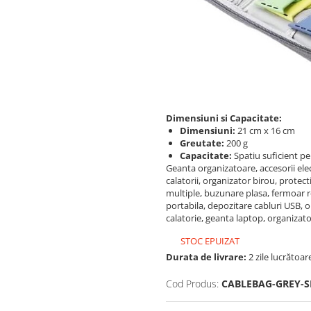
Dimensiuni si Capacitate:
Dimensiuni:
21 cm x 16 cm
Greutate:
200 g
Capacitate:
Spatiu suficient pen
Geanta organizatoare, accesorii ele
calatorii, organizator birou, prote
multiple, buzunare plasa, fermoar r
portabila, depozitare cabluri USB, o
calatorie, geanta laptop, organizat
STOC EPUIZAT
Durata de livrare:
2 zile lucrătoar
Cod Produs:
CABLEBAG-GREY-