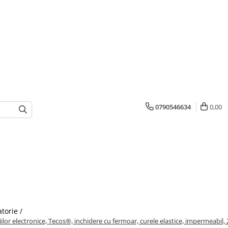
0790546634
0,00
atorie /
iilor electronice, Tecos®, inchidere cu fermoar, curele elastice, impermeabil, 