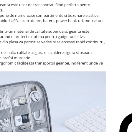
anta este usor de transportat, fiind perfecta pentru
ca.
pune de numeroase compartimente si buzunare elastice
cabluri USB, incarcatoare, baterii, power bank-uri, mouse-uri,
intr-un material de calitate superioara, geanta este
sigurand o protectie optima pentru gadgeturile dvs.
din plasa va permit sa vedeti si sa accesati rapid continutul,
e inalta calitate asigura o inchidere sigura si usoara,
 praf si murdarie.
gonomic faciliteaza transportul geantei, indiferent unde va