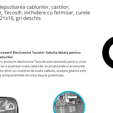
epozitarea cablurilor, castilor,
ce, Tecos®, inchidere cu fermoar, curele
21x16, gri deschis
esorii Electronice Tecos®- Solutia Ideala pentru
eturilor
u accesorii electronice Tecos® este esentiala pentru orice
sa-si pastreze toate cablurile, incarcatoarele si accesoriile
ata dintr-un material de inalta calitate, aceasta geanta este
va echipamentele de orice daune potentiale.