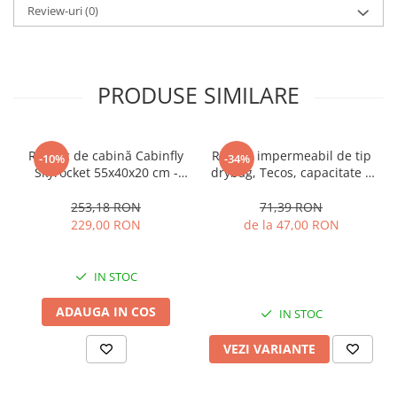
Review-uri
(0)
PRODUSE SIMILARE
Rucsac de cabină Cabinfly
Rucsac impermeabil de tip
-10%
-34%
Skyrocket 55x40x20 cm -
drybag, Tecos, capacitate 5
Ideal pentru Ryanair și
L, galben, pentru activități
Wizzair , bagaj de mana
de exterior
253,18 RON
71,39 RON
gratuit TAROM sau DanAir,-
229,00 RON
de la 47,00 RON
44L, Negru
IN STOC
ADAUGA IN COS
IN STOC
VEZI VARIANTE