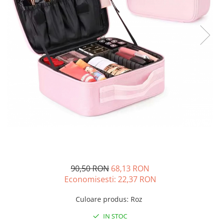
90,50 RON
68,13 RON
Economisesti:
22,37
RON
Culoare produs
:
Roz
IN STOC