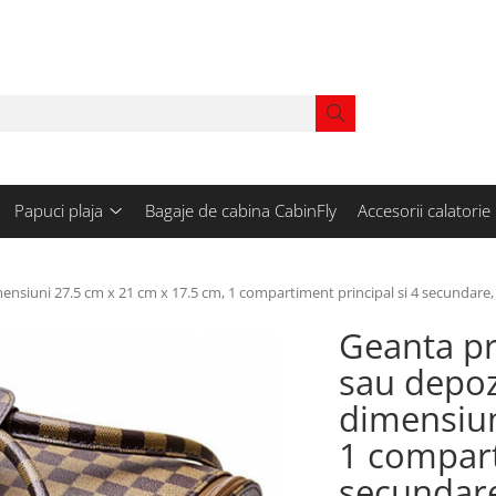
Papuci plaja
Bagaje de cabina CabinFly
Accesorii calatorie
iuni 27.5 cm x 21 cm x 17.5 cm, 1 compartiment principal si 4 secundare, id
Geanta pr
sau depoz
dimensiun
1 compart
secundare