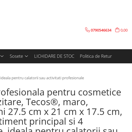
0790546634
0,00
Sosete
LICHIDARE DE STOC
Politica de Retur
eala pentru calatorii sau activitati profesionale
ofesionala pentru cosmetice
itare, Tecos®, maro,
i 27.5 cm x 21 cm x 17.5 cm,
iment principal si 4
, ideala pentru calatorii sau