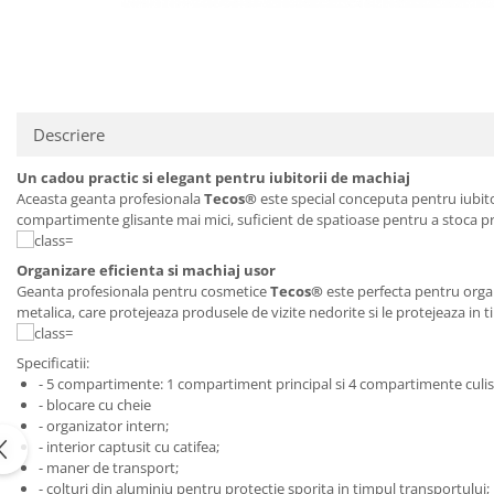
Descriere
Un cadou practic si elegant pentru iubitorii de machiaj
Aceasta geanta profesionala
Tecos®
este special conceputa pentru iubitor
compartimente glisante mai mici, suficient de spatioase pentru a stoca 
Organizare eficienta si machiaj usor
Geanta profesionala pentru cosmetice
Tecos®
este perfecta pentru organi
metalica, care protejeaza produsele de vizite nedorite si le protejeaza in 
Specificatii:
- 5 compartimente: 1 compartiment principal si 4 compartimente culis
- blocare cu cheie
- organizator intern;
- interior captusit cu catifea;
- maner de transport;
- colturi din aluminiu pentru protectie sporita in timpul transportului;