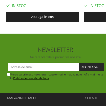
IN STOC
IN STOC
Adauga in cos
NEWSLETTER
Nu rata ofertele si promotiile noastre
Vreau sa primesc newsletter cu promotiile magazinului. Afla mai multe
in
Politica de Confidentialitate
MAGAZINUL MEU
CLIENTI