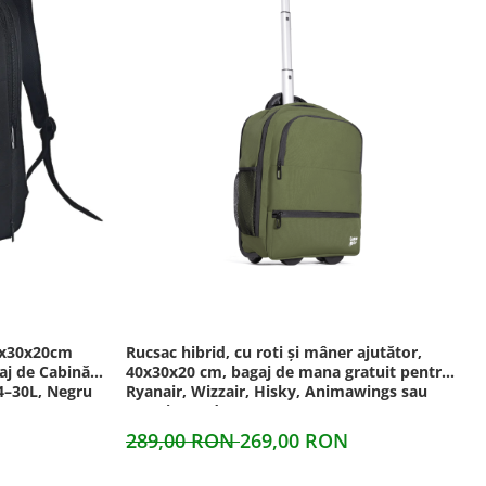
0x30x20cm
Rucsac hibrid, cu roti și mâner ajutător,
aj de Cabină
40x30x20 cm, bagaj de mana gratuit pentru
24–30L, Negru
Ryanair, Wizzair, Hisky, Animawings sau
DanAir, verde
289,00 RON
269,00 RON