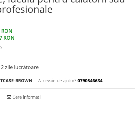
 profesionale
6 RON
67
RON
o
2 zile lucrătoare
ITCASE-BROWN
Ai nevoie de ajutor?
0790546634
Cere informatii