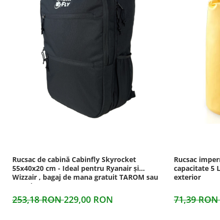
Rucsac de cabină Cabinfly Skyrocket
Rucsac imperm
55x40x20 cm - Ideal pentru Ryanair și
capacitate 5 L
Wizzair , bagaj de mana gratuit TAROM sau
exterior
DanAir,- 44L, Negru
253,18 RON
229,00 RON
71,39 RO