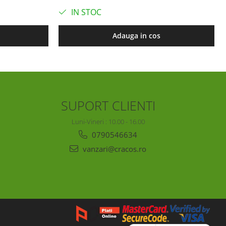
IN STOC
Adauga in cos
SUPORT CLIENTI
Luni-Vineri : 10.00 - 16.00
0790546634
vanzari@cracos.ro