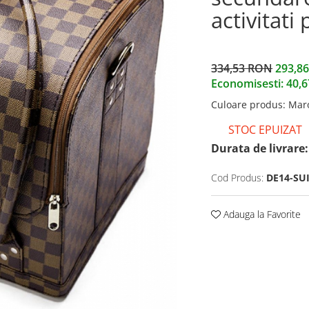
activitati
334,53 RON
293,8
Economisesti:
40,
Culoare produs
:
Mar
STOC EPUIZAT
Durata de livrare:
Cod Produs:
DE14-SU
Adauga la Favorite