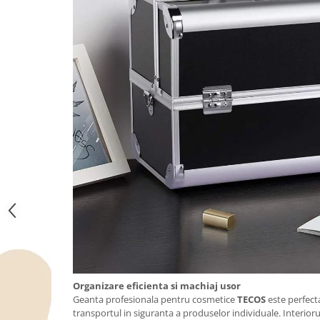
Organizare eficienta si machiaj usor
Geanta profesionala pentru cosmetice
TECOS
este perfect
transportul in siguranta a produselor individuale. Interiorul