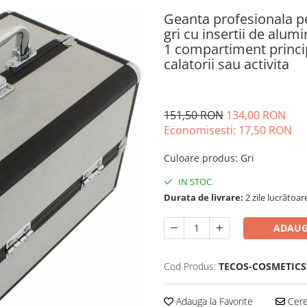
Geanta profesionala p
gri cu insertii de alu
1 compartiment princip
calatorii sau activita
151,50 RON
134,00 RON
Economisesti:
17,50
RON
Culoare produs
:
Gri
IN STOC
Durata de livrare:
2 zile lucrătoar
ADAUG
Cod Produs:
TECOS-COSMETICS
Adauga la Favorite
Cere 