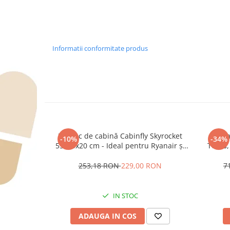
Informatii conformitate produs
Rucsac de cabină Cabinfly Skyrocket
Rucsa
-10%
-34%
55x40x20 cm - Ideal pentru Ryanair și
Tecos,
Wizzair , bagaj de mana gratuit TAROM
sau DanAir,- 44L, Negru
253,18 RON
229,00 RON
7
IN STOC
ADAUGA IN COS