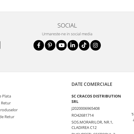
SOCIAL
Urmareste-ne in social media
DATE COMERCIALE
 Plata
SC CRACOS DISTRIBUTION
SRL
e Retur
J2020006965408
Produselor
T
RO42681714
de Retur
SOS.MORARILOR, NR.1,
CLADIREA C12