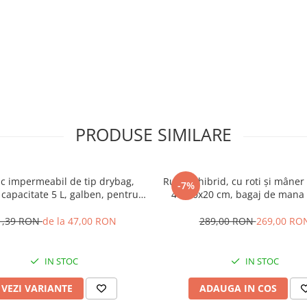
PRODUSE SIMILARE
c impermeabil de tip drybag,
Rucsac hibrid, cu roti și mâner 
-7%
 capacitate 5 L, galben, pentru
40x30x20 cm, bagaj de mana 
activități de exterior
pentru Ryanair, Wizzair, Hi
Animawings sau DanAir, v
1,39 RON
de la 47,00 RON
289,00 RON
269,00 RO
IN STOC
IN STOC
VEZI VARIANTE
ADAUGA IN COS