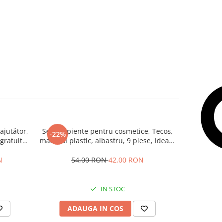
ajutător,
Set recipiente pentru cosmetice, Tecos,
Rucsac Ca
-22%
-23%
gratuit
material plastic, albastru, 9 piese, ideale
Extensib
sky,
pentru trusa de calatorii
Cabină Gra
erde
N
54,00 RON
42,00 RON
25
IN STOC
ADAUGA IN COS
AD