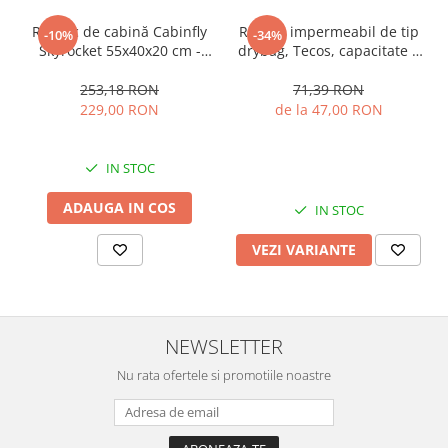
Rucsac de cabină Cabinfly
Rucsac impermeabil de tip
-10%
-34%
Skyrocket 55x40x20 cm -
drybag, Tecos, capacitate 5
Ideal pentru Ryanair și
L, galben, pentru activități
Wizzair , bagaj de mana
de exterior
253,18 RON
71,39 RON
gratuit TAROM sau DanAir,-
229,00 RON
de la 47,00 RON
44L, Negru
IN STOC
ADAUGA IN COS
IN STOC
VEZI VARIANTE
NEWSLETTER
Nu rata ofertele si promotiile noastre