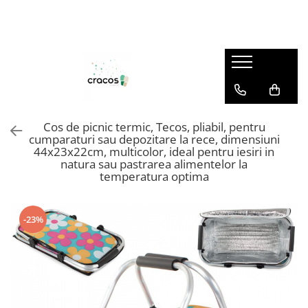
Papuci casa
Genti mama și copilul
Saboti sanitari
Papuci plaja
Accesorii calatorie
Sosete
Papuci casa dama
Genti mama si copilul
Saboti sanitari barbati
Papuci plaja barbati
Genti termice
Sosete dama
Papuci casa barbati
Genti bebelusi
Saboti sanitari dama
Papuci plaja dama
Organizatoare bagaje
Sosete barbati
Trollere
Cos de picnic termic, Tecos, pliabil, pentru
Rucsacuri
cumparaturi sau depozitare la rece, dimensiuni
44x23x22cm, multicolor, ideal pentru iesiri in
Portfarduri si genti cosmetice
natura sau pastrarea alimentelor la
temperatura optima
Rucsacuri impermeabile pentru
drumetie
Genti voiaj
-23%