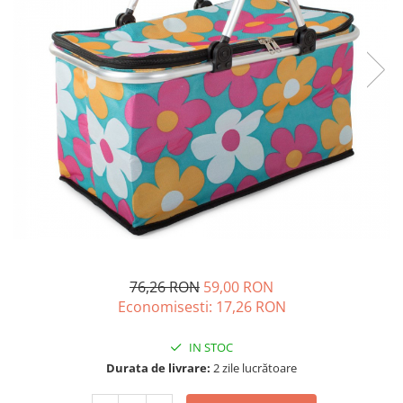
76,26 RON
59,00 RON
Economisesti:
17,26
RON
IN STOC
Durata de livrare:
2 zile lucrătoare